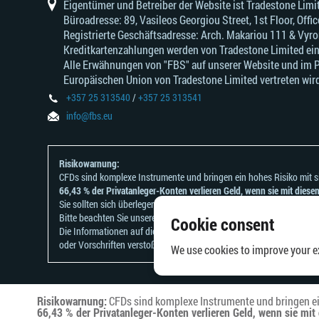
Eigentümer und Betreiber der Website ist Tradestone Li
Büroadresse: 89, Vasileos Georgiou Street, 1st Floor, Of
Registrierte Geschäftsadresse: Arch. Makariou 111 & Vyr
Kreditkartenzahlungen werden von Tradestone Limited ei
Alle Erwähnungen von "FBS" auf unserer Website und im Per
Europäischen Union von Tradestone Limited vertreten wird
+357 25 313540
/
+357 25 313541
info@fbs.eu
Risikowarnung:
CFDs sind komplexe Instrumente und bringen ein hohes Risiko mit si
66,43 % der Privatanleger-Konten verlieren Geld, wenn sie mit dies
Sie sollten sich überlegen, ob Sie verstehen, wie CFDs funktionieren u
Bitte beachten Sie unsere
Risikoanerkennungen und Offenlegungen
.
Cookie consent
Die Informationen auf dieser Website sind nicht für Personen besti
oder Vorschriften verstoßen würde.
We use cookies to improve your ex
Risikowarnung:
CFDs sind komplexe Instrumente und bringen ein
66,43 % der Privatanleger-Konten verlieren Geld, wenn sie mi