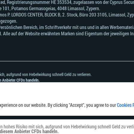
mited, Registrierungsnummer HE 353534, zugelassen von der Cyprus Sec
fice 101, Potamos Germasogeias, 4048 Limassol, Zypern.
onos Р. LORDOS CENTER, BLOCK В, 2. Stock, Büro 203 3105, Limassol, Zyp
ngezogen.
sönlichen Bereich, im Schriftverkehr mit uns und in allen Werbematerial
. Alle auf der Website erwähnten Marken sind Eigentum der jeweiligen In
ch, aufgrund von Hebelwirkung schnell Geld zu verlieren.
em Anbieter CFDs handeln.
nd ob Sie es sich leisten können, zu riskieren, Ihr Geld zu verlieren.
mmt, die in einem Land oder einer Rechtsordnung ansässig sind, in dem die Verbreit
perience on our website. By clicking "Accept", you agree to our
Cookies 
 hohes Risiko mit sich, aufgrund von Hebelwirkung schnell Geld zu verl
t diesem Anbieter CFDs handeln.