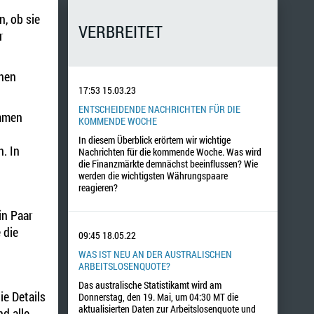
, ob sie
VERBREITET
r
enen
17:53
15.03.23
ENTSCHEIDENDE NACHRICHTEN FÜR DIE
ammen
KOMMENDE WOCHE
In diesem Überblick erörtern wir wichtige
. In
Nachrichten für die kommende Woche. Was wird
die Finanzmärkte demnächst beeinflussen? Wie
werden die wichtigsten Währungspaare
reagieren?
in Paar
 die
09:45
18.05.22
WAS IST NEU AN DER AUSTRALISCHEN
ARBEITSLOSENQUOTE?
Das australische Statistikamt wird am
ie Details
Donnerstag, den 19. Mai, um 04:30 MT die
aktualisierten Daten zur Arbeitslosenquote und
d alle