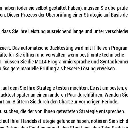
 haben (oder sie selbst gestaltet haben), müssen Sie überprüfen
tzen. Dieser Prozess der Überprüfung einer Strategie auf Basis de
, dass Sie ihre Leistung ausreichend lange und unter verschied
isiert. Das automatische Backtesting wird mit Hilfe von Progr
chäfte für Sie öffnen und verwalten, wenn bestimmte technische
len, müssen Sie die MQL4 Programmiersprache und Syntax kennen
erlässigere manuelle Prüfung als bessere Lösung erweisen.
 auf dem Sie Ihre Strategie testen möchten. Es ist am besten, e
 Backtest später an einem anderen Paar durchführen. Wenden Sie
t an. Blättern Sie durch den Chart zur vorherigen Periode.
u suchen, die der von Ihnen getesteten Strategie entsprechen.
 auf Ihrer Handelsstrategie gefunden haben, notieren Sie sich d
as Datum, den Einstiegspunkt, den Stop-Loss, den Take-Profit un