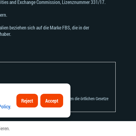
urities and Exchange Commission, Lizenznummer 331/17.
ern.
ien beziehen sich auf die Marke FBS, die in der
haber.
ung oder Nutzung dieser Informationen gegen die örtlichen Gesetze
Reject
Accept
Policy
.
ieren.