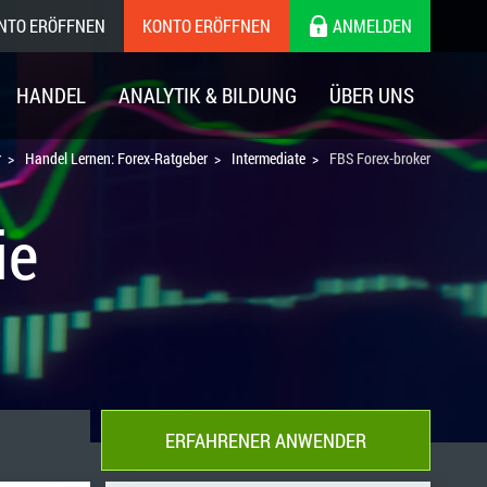
ONTO ERÖFFNEN
KONTO ERÖFFNEN
ANMELDEN
HANDEL
ANALYTIK & BILDUNG
ÜBER UNS
r
Handel Lernen: Forex-Ratgeber
Intermediate
FBS Forex-broker
ie
ERFAHRENER ANWENDER