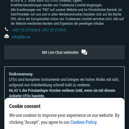
BLOCK В, 2. Stock, Büro 203 3105, Limassol, Zypern.
Kreditkartenzahlungen werden von Tradestone Limited eingezogen.
Alle Erwähnungen von "FBS" auf unserer Website und im Persönlichen Bereich, im
Schriftverkehr mit uns und in allen Werbematerialien beziehen sich auf die Marke
FBS, die in der Europäischen Union von Tradestone Limited vertreten wird. Alle auf
der Website erwähnten Marken sind Eigentum der jeweiligen Inhaber.
+357 25 313540
/
+357 25 313541
info@fbs.eu
Mit Live-Chat verbinden
Risikowarnung:
CFDs sind komplexe Instrumente und bringen ein hohes Risiko mit sich,
aufgrund von Hebelwirkung schnell Geld zu verlieren.
66,43 % der Privatanleger-Konten verlieren Geld, wenn sie mit diesem
Anbieter CFDs handeln.
Sie sollten sich überlegen, ob Sie verstehen, wie CFDs funktionieren und
Cookie consent
ob Sie es sich leisten können, zu riskieren, Ihr Geld zu verlieren.
Bitte beachten Sie unsere
Risikoanerkennungen und Offenlegungen
.
We use cookies to improve your experience on our website. By
Die Informationen auf dieser Website sind nicht für Personen bestimmt,
clicking "Accept", you agree to our
Cookies Policy
.
die in einem Land oder einer Rechtsordnung ansässig sind, in dem die
Verbreitung oder Nutzung dieser Informationen gegen die örtlichen