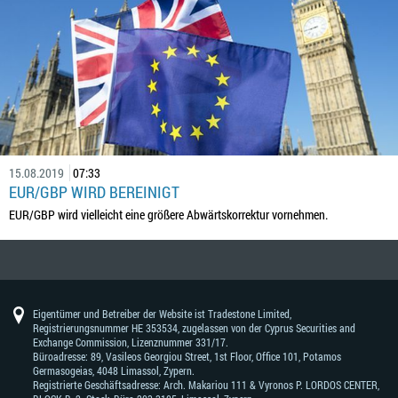
15.08.2019
07:33
EUR/GBP WIRD BEREINIGT
EUR/GBP wird vielleicht eine größere Abwärtskorrektur vornehmen.
Eigentümer und Betreiber der Website ist Tradestone Limited,
Registrierungsnummer HE 353534, zugelassen von der Cyprus Securities and
Exchange Commission, Lizenznummer 331/17.
Büroadresse: 89, Vasileos Georgiou Street, 1st Floor, Office 101, Potamos
Germasogeias, 4048 Limassol, Zypern.
Registrierte Geschäftsadresse: Arch. Makariou 111 & Vyronos Р. LORDOS CENTER,