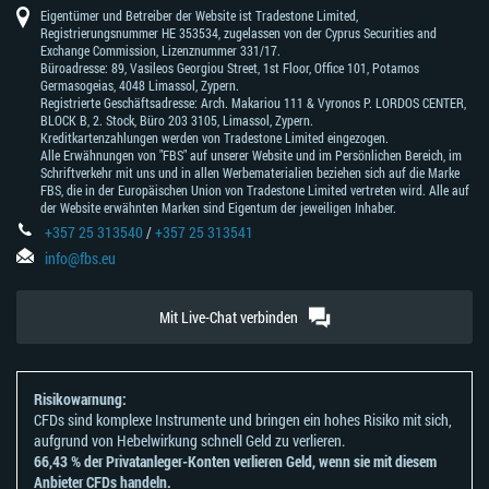
Eigentümer und Betreiber der Website ist Tradestone Limited,
Registrierungsnummer HE 353534, zugelassen von der Cyprus Securities and
Exchange Commission, Lizenznummer 331/17.
Büroadresse: 89, Vasileos Georgiou Street, 1st Floor, Office 101, Potamos
Germasogeias, 4048 Limassol, Zypern.
Registrierte Geschäftsadresse: Arch. Makariou 111 & Vyronos Р. LORDOS CENTER,
BLOCK В, 2. Stock, Büro 203 3105, Limassol, Zypern.
Kreditkartenzahlungen werden von Tradestone Limited eingezogen.
Alle Erwähnungen von "FBS" auf unserer Website und im Persönlichen Bereich, im
Schriftverkehr mit uns und in allen Werbematerialien beziehen sich auf die Marke
FBS, die in der Europäischen Union von Tradestone Limited vertreten wird. Alle auf
der Website erwähnten Marken sind Eigentum der jeweiligen Inhaber.
+357 25 313540
/
+357 25 313541
info@fbs.eu
Mit Live-Chat verbinden
Risikowarnung:
CFDs sind komplexe Instrumente und bringen ein hohes Risiko mit sich,
aufgrund von Hebelwirkung schnell Geld zu verlieren.
66,43 % der Privatanleger-Konten verlieren Geld, wenn sie mit diesem
Anbieter CFDs handeln.