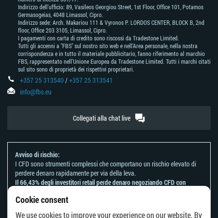
Indirizzo dell'ufficio: 89, Vasileos Georgiou Street, 1st Floor, Office 101, Potamos
Germasogeias, 4048 Limassol, Cipro.
Indirizzo sede: Arch. Makariou 111 & Vyronos Р. LORDOS CENTER, BLOCK В, 2nd
floor, Office 203 3105, Limassol, Cipro.
I pagamenti con carta di credito sono riscossi da Tradestone Limited.
Tutti gli accenni a "FBS" sul nostro sito web e nell'Area personale, nella nostra
corrispondenza e in tutto il materiale pubblicitario, fanno riferimento al marchio
FBS, rappresentato nell'Unione Europea da Tradestone Limited. Tutti i marchi citati
sul sito sono di proprietà dei rispettivi proprietari.
+357 25 313540
/
+357 25 313541
info@fbs.eu
Collegati alla chat live
Avviso di rischio:
I CFD sono strumenti complessi che comportano un rischio elevato di
perdere denaro rapidamente per via della leva.
Il 66,43% degli investitori retail perde denaro negoziando CFD con
questo provider.
Cookie consent
Dovresti considerare se comprendi come funzionano i CFD e se puoi
permetterti di correre il rischio di perdere il tuo denaro.
We use cookies to improve your experience on our website. By