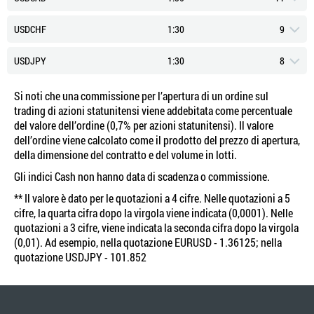
Swap Corto (Punti)
-1.324
AQUISTO: 2.249
VENDITA: 2.2488
Swap Long (Punti)
0.838
Tipico Spread (Punti)
20
USDCHF
1:30
9
Swap Corto (Punti)
-2.09
AQUISTO: 1.3394
VENDITA: 1.3393
Swap Long (Punti)
0.143
Tipico Spread (Punti)
21
USDJPY
1:30
8
Swap Corto (Punti)
-2.76
AQUISTO: 0.8249
VENDITA: 0.8247
Swap Long (Punti)
0.414
Tipico Spread (Punti)
14
Si noti che una commissione per l’apertura di un ordine sul
Swap Corto (Punti)
-2.94
AQUISTO: 0.4922
VENDITA: 0.4921
Swap Long (Punti)
-0.29
trading di azioni statunitensi viene addebitata come percentuale
Tipico Spread (Punti)
13
del valore dell’ordine (0,7% per azioni statunitensi). Il valore
Swap Corto (Punti)
-1.34
AQUISTO: 85.026
VENDITA: 85.005
Swap Long (Punti)
-0.33
dell’ordine viene calcolato come il prodotto del prezzo di apertura,
Tipico Spread (Punti)
14
della dimensione del contratto e del volume in lotti.
Swap Corto (Punti)
-2.131
AQUISTO: 0.5957
VENDITA: 0.5955
Swap Long (Punti)
-0.112
Gli indici Cash non hanno data di scadenza o commissione.
Tipico Spread (Punti)
12
Swap Corto (Punti)
-1.788
AQUISTO: 1.385
VENDITA: 1.3848
** Il valore è dato per le quotazioni a 4 cifre. Nelle quotazioni a 5
Swap Long (Punti)
0.035
cifre, la quarta cifra dopo la virgola viene indicata (0,0001). Nelle
Swap Corto (Punti)
-3.135
quotazioni a 3 cifre, viene indicata la seconda cifra dopo la virgola
AQUISTO: 0.8264
VENDITA: 0.8263
(0,01). Ad esempio, nella quotazione EURUSD - 1.36125; nella
quotazione USDJPY - 101.852
AQUISTO: 142.746
VENDITA: 142.734