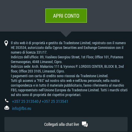
APRI CONTO
Il sito web è di proprietà e gestito da Tradestone Limited, registrato con il numero
HE 353534, autorizzato dalla Cyprus Securities and Exchange Commission con il
numero di licenza 331/17.
Indirizzo dell'ufficio: 89, Vasileos Georgiou Street, 1st Floor, Office 101, Potamos
Germasogeias, 4048 Limassol, Cipro.
Indirizzo sede: Arch. Makariou 111 & Vyronos Р. LORDOS CENTER, BLOCK В, 2nd
floor, Office 203 3105, Limassol, Cipro.
I pagamenti con carta di credito sono riscossi da Tradestone Limited.
Tutti gli accenni a "FBS" sul nostro sito web e nell'Area personale, nella nostra
corrispondenza e in tutto il materiale pubblicitario, fanno riferimento al marchio
FBS, rappresentato nell'Unione Europea da Tradestone Limited. Tutti i marchi citati
sul sito sono di proprietà dei rispettivi proprietari.
+357 25 313540
/
+357 25 313541
info@fbs.eu
Collegati alla chat live