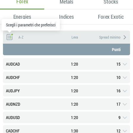
Forex
Metals
Stocks
Energies
Indices
Forex Exotic
Scegli i parametri che preferisci
A-Z
Leva
Spread minimo
Punti
AUDCAD
1:20
15
AUDCHF
1:20
10
AUDJPY
1:20
16
AUDNZD
1:20
17
Tipico Spread (Punti)
20
AUDUSD
1:20
9
Swap Long (Punti)
0.671
Tipico Spread (Punti)
16
CADCHF
1:30
12
Swap Corto (Punti)
-4.21