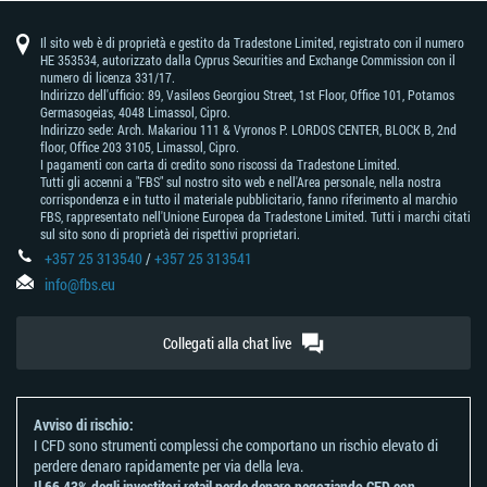
Il sito web è di proprietà e gestito da Tradestone Limited, registrato con il numero
HE 353534, autorizzato dalla Cyprus Securities and Exchange Commission con il
numero di licenza 331/17.
Indirizzo dell'ufficio: 89, Vasileos Georgiou Street, 1st Floor, Office 101, Potamos
Germasogeias, 4048 Limassol, Cipro.
Indirizzo sede: Arch. Makariou 111 & Vyronos Р. LORDOS CENTER, BLOCK В, 2nd
floor, Office 203 3105, Limassol, Cipro.
I pagamenti con carta di credito sono riscossi da Tradestone Limited.
Tutti gli accenni a "FBS" sul nostro sito web e nell'Area personale, nella nostra
corrispondenza e in tutto il materiale pubblicitario, fanno riferimento al marchio
FBS, rappresentato nell'Unione Europea da Tradestone Limited. Tutti i marchi citati
sul sito sono di proprietà dei rispettivi proprietari.
+357 25 313540
/
+357 25 313541
info@fbs.eu
Collegati alla chat live
Avviso di rischio:
I CFD sono strumenti complessi che comportano un rischio elevato di
perdere denaro rapidamente per via della leva.
Il 66,43% degli investitori retail perde denaro negoziando CFD con