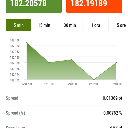
182.20578
182.19189
5 min
15 min
30 min
1 ora
5 ore
Spread
0.01389 pt
Spread (%)
0.00762 %
Swap Long
4.57 pt