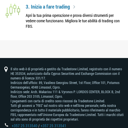
3. Inizia a fare trading
Apri la tua prima operazione e prova diversi strumenti per
vedere come funzionano. Migliora le tue abilità di trading con
FBS.
Il sito web è di proprietà e gestito da Tradestone Limited, registrato con il numero
HE 353534, autorizzato dalla Cyprus Securities and Exchange Commission con il
numero di licenza 331/17.
Indirizzo dell'ufficio: 89, Vasileos Georgiou Street, 1st Floor, Office 101, Potamos
Germasogeias, 4048 Limassol, Cipro.
Indirizzo sede: Arch. Makariou 111 & Vyronos Р. LORDOS CENTER, BLOCK В, 2nd
floor, Office 203 3105, Limassol, Cipro.
I pagamenti con carta di credito sono riscossi da Tradestone Limited.
Tutti gli accenni a "FBS" sul nostro sito web e nell'Area personale, nella nostra
corrispondenza e in tutto il materiale pubblicitario, fanno riferimento al marchio
FBS, rappresentato nell'Unione Europea da Tradestone Limited. Tutti i marchi citati
sul sito sono di proprietà dei rispettivi proprietari.
+357 25 313540
/
+357 25 313541