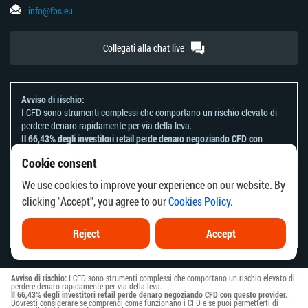
info@fbs.eu
Collegati alla chat live
Avviso di rischio:
I CFD sono strumenti complessi che comportano un rischio elevato di
perdere denaro rapidamente per via della leva.
Il 66,43% degli investitori retail perde denaro negoziando CFD con
questo provider.
Cookie consent
Dovresti considerare se comprendi come funzionano i CFD e se puoi
permetterti di correre il rischio di perdere il tuo denaro.
We use cookies to improve your experience on our website. By
Fai riferimento alla nostra
Informativa sui rischi
.
clicking "Accept", you agree to our
Cookies Policy
.
Le informazioni su questo sito web non sono dirette ai residenti di
alcun paese o giurisdizione in cui la distribuzione o l'uso di tali
informazioni è contrario alla legge o alla regolamentazione locale.
Reject
Accept
Avviso di rischio:
I CFD sono strumenti complessi che comportano un rischio elevato di
perdere denaro rapidamente per via della leva.
Il 66,43% degli investitori retail perde denaro negoziando CFD con questo provider.
Dovresti considerare se comprendi come funzionano i CFD e se puoi permetterti di