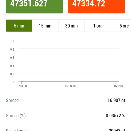
47351.627
47334.72
5 min
15 min
30 min
1 ora
5 ore
Spread
16.907 pt
Spread (%)
0.03572 %
Swap Long
-20948 pt