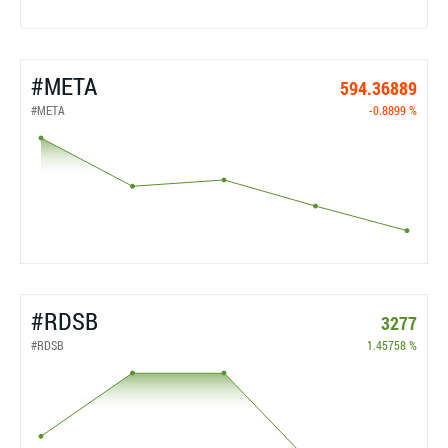
#META
594.36889
#META
-0.8899 %
#RDSB
3277
#RDSB
1.45758 %