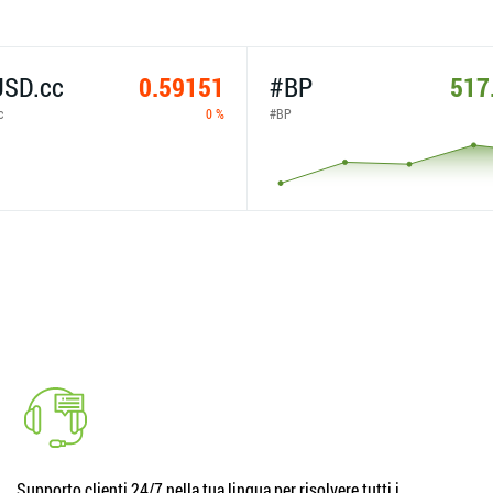
SD.cc
0.59151
#BP
517
c
0 %
#BP
Supporto clienti 24/7 nella tua lingua per risolvere tutti i