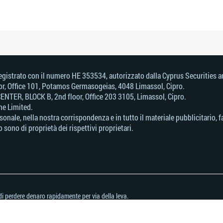
d, registrato con il numero HE 353534, autorizzato dalla Cyprus Securitie
loor, Office 101, Potamos Germasogeias, 4048 Limassol, Cipro.
ENTER, BLOCK В, 2nd floor, Office 203 3105, Limassol, Cipro.
ne Limited.
ersonale, nella nostra corrispondenza e in tutto il materiale pubblicitario
 sono di proprietà dei rispettivi proprietari.
i perdere denaro rapidamente per via della leva.
uesto provider.
metterti di correre il rischio di perdere il tuo denaro.