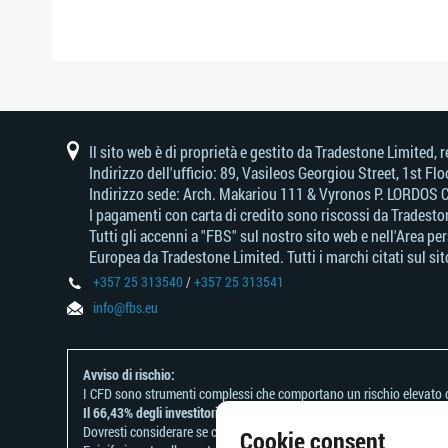
Il sito web è di proprietà e gestito da Tradestone Limite
Indirizzo dell'ufficio: 89, Vasileos Georgiou Street, 1st F
Indirizzo sede: Arch. Makariou 111 & Vyronos Р. LORDOS C
I pagamenti con carta di credito sono riscossi da Tradesto
Tutti gli accenni a "FBS" sul nostro sito web e nell'Area p
Europea da Tradestone Limited. Tutti i marchi citati sul sito
+357 25 313540
/
+357 25 313541
info@fbs.eu
Avviso di rischio:
I CFD sono strumenti complessi che comportano un rischio elevato d
Il 66,43% degli investitori retail perde denaro negoziando CFD con q
Dovresti considerare se comprendi come funzionano i CFD e se puoi per
Cookie consent