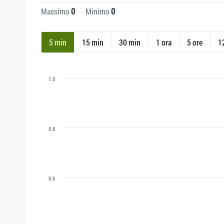
0
0
Massimo
Minimo
5 min
15 min
30 min
1 ora
5 ore
1