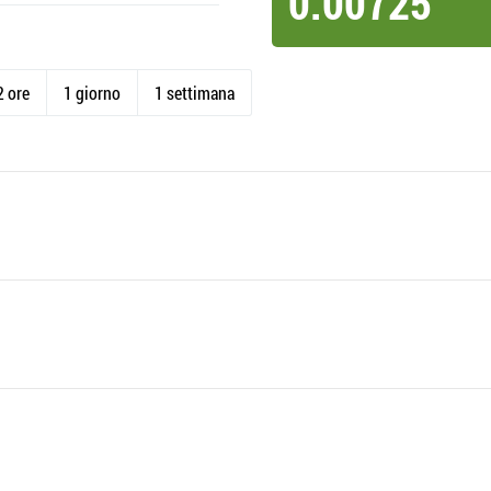
0.00725
2 ore
1 giorno
1 settimana