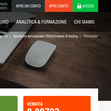
TRESTI
APRI UN CONTO
APRI CONTO
ACCEDI
VESTI.
DING
ANALITICA & FORMAZIONE
CHI SIAMO
ng FBS
Specifiche del contratto FBS|Strumenti di trading
FBS broker
VENDITA