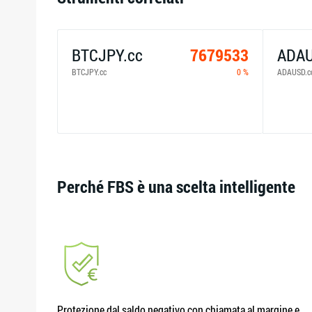
BTCJPY.cc
7679533
ADAU
BTCJPY.cc
0 %
ADAUSD.c
Perché FBS è una scelta intelligente
Protezione dal saldo negativo con chiamata al margine e