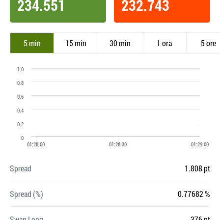
234.551
232.743
5 min
15 min
30 min
1 ora
5 ore
Spread
1.808 pt
Spread (%)
0.77682 %
Swap Long
-376 pt