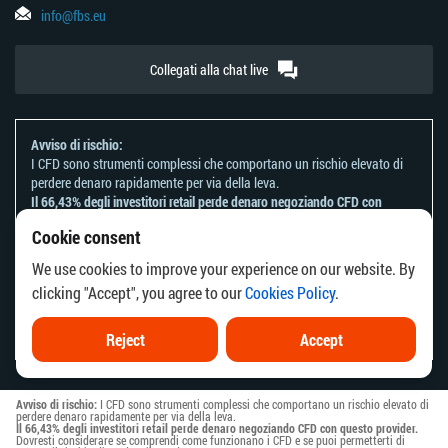
info@fbs.eu
Collegati alla chat live
Avviso di rischio:
I CFD sono strumenti complessi che comportano un rischio elevato di
perdere denaro rapidamente per via della leva.
Il 66,43% degli investitori retail perde denaro negoziando CFD con
questo provider.
Cookie consent
Dovresti considerare se comprendi come funzionano i CFD e se puoi
permetterti di correre il rischio di perdere il tuo denaro.
We use cookies to improve your experience on our website. By
Fai riferimento alla nostra
Informativa sui rischi
.
clicking "Accept", you agree to our
Cookies Policy
.
Le informazioni su questo sito web non sono dirette ai residenti di
alcun paese o giurisdizione in cui la distribuzione o l'uso di tali
informazioni è contrario alla legge o alla regolamentazione locale.
Reject
Accept
Avviso di rischio:
I CFD sono strumenti complessi che comportano un rischio elevato di
perdere denaro rapidamente per via della leva.
Il 66,43% degli investitori retail perde denaro negoziando CFD con questo provider.
Dovresti considerare se comprendi come funzionano i CFD e se puoi permetterti di