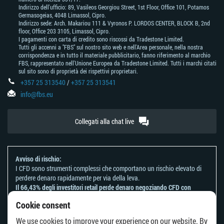
Indirizzo dell'ufficio: 89, Vasileos Georgiou Street, 1st Floor, Office 101, Potamos
Germasogeias, 4048 Limassol, Cipro.
Indirizzo sede: Arch. Makariou 111 & Vyronos Р. LORDOS CENTER, BLOCK В, 2nd
floor, Office 203 3105, Limassol, Cipro.
I pagamenti con carta di credito sono riscossi da Tradestone Limited.
Tutti gli accenni a "FBS" sul nostro sito web e nell'Area personale, nella nostra
corrispondenza e in tutto il materiale pubblicitario, fanno riferimento al marchio
FBS, rappresentato nell'Unione Europea da Tradestone Limited. Tutti i marchi citati
sul sito sono di proprietà dei rispettivi proprietari.
+357 25 313540
/
+357 25 313541
info@fbs.eu
Collegati alla chat live
Avviso di rischio:
I CFD sono strumenti complessi che comportano un rischio elevato di
perdere denaro rapidamente per via della leva.
Il 66,43% degli investitori retail perde denaro negoziando CFD con
questo provider.
Cookie consent
Dovresti considerare se comprendi come funzionano i CFD e se puoi
permetterti di correre il rischio di perdere il tuo denaro.
We use cookies to improve your experience on our website. By