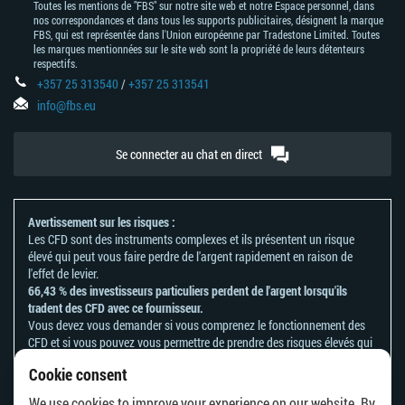
Toutes les mentions de "FBS" sur notre site web et notre Espace personnel, dans
nos correspondances et dans tous les supports publicitaires, désignent la marque
FBS, qui est représentée dans l'Union européenne par Tradestone Limited. Toutes
les marques mentionnées sur le site web sont la propriété de leurs détenteurs
respectifs.
+357 25 313540
/
+357 25 313541
info@fbs.eu
Se connecter au chat en direct
Avertissement sur les risques :
Les CFD sont des instruments complexes et ils présentent un risque
élevé qui peut vous faire perdre de l'argent rapidement en raison de
l'effet de levier.
66,43 % des investisseurs particuliers perdent de l'argent lorsqu'ils
tradent des CFD avec ce fournisseur.
Vous devez vous demander si vous comprenez le fonctionnement des
CFD et si vous pouvez vous permettre de prendre des risques élevés qui
peuvent mener à d'importantes pertes d'argent.
Cookie consent
Veuillez vous référer à notre
politique en matière de reconnaissance et
de divulgation des risques
.
We use cookies to improve your experience on our website. By