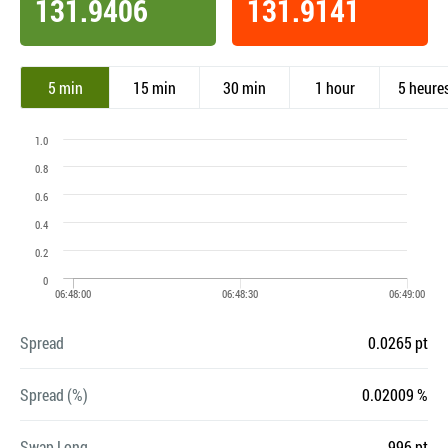
131.9406
131.9141
5 min
15 min
30 min
1 hour
5 heure
Spread
0.0265 pt
Spread (%)
0.02009 %
Swap Long
-996 pt