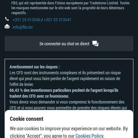
FBS, qui est représentée dans l'Union européenne par Tradestone Limited. Toutes
les marques mentionnées sur le site web sont la propriété de leurs détenteurs
respectifs.
+357 25 313540
/
+357 25 313541
info@fbs.eu
Se connecter au chat en direct
Avertissement sur les risques :
Les CFD sont des instruments complexes et ils présentent un risque
élevé qui peut vous faire perdre de l'argent rapidement en raison de
l'effet de levier.
66,43 % des investisseurs particuliers perdent de l'argent lorsqu'ils
tradent des CFD avec ce fournisseur.
Vous devez vous demander si vous comprenez le fonctionnement des
CFD et si vous pouvez vous permettre de prendre des risques élevés qui
peuvent mener à d'importantes pertes d'argent.
Cookie consent
Veuillez vous référer à notre
politique en matière de reconnaissance et
de divulgation des risques
.
We use cookies to improve your experience on our website. By
Les informations contenues sur ce site ne s'adressent pas aux résidents
clicking "Accept", you agree to our
Cookies Policy
.
d'un pays ou d'une juridiction où la distribution ou l'utilisation de ces