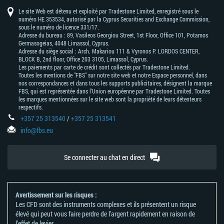
Le site Web est détenu et exploité par Tradestone Limited, enregistré sous le
numéro HE 353534, autorisé par la Cyprus Securities and Exchange Commission,
sous le numéro de licence 331/17.
Adresse du bureau : 89, Vasileos Georgiou Street, 1st Floor, Office 101, Potamos
Germasogeias, 4048 Limassol, Cyprus.
Adresse du siège social : Arch. Makariou 111 & Vyronos Р. LORDOS CENTER,
BLOCK В, 2nd floor, Office 203 3105, Limassol, Cyprus.
Les paiements par carte de crédit sont collectés par Tradestone Limited.
Toutes les mentions de "FBS" sur notre site web et notre Espace personnel, dans
nos correspondances et dans tous les supports publicitaires, désignent la marque
FBS, qui est représentée dans l'Union européenne par Tradestone Limited. Toutes
les marques mentionnées sur le site web sont la propriété de leurs détenteurs
respectifs.
+357 25 313540
/
+357 25 313541
info@fbs.eu
Se connecter au chat en direct
Avertissement sur les risques :
Les CFD sont des instruments complexes et ils présentent un risque
élevé qui peut vous faire perdre de l'argent rapidement en raison de
l'effet de levier.