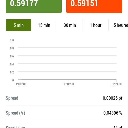
0.59177
0.59151
5 min
15 min
30 min
1 hour
5 heure
Spread
0.00026 pt
Spread (%)
0.04396 %
Swap Long
-44 pt