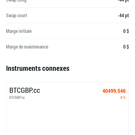
Swap court
-44 pt
Marge initiale
0 $
Marge de maintenance
0 $
Instruments connexes
BTCGBP.cc
40499.546
BTCGBP.cc
0 %