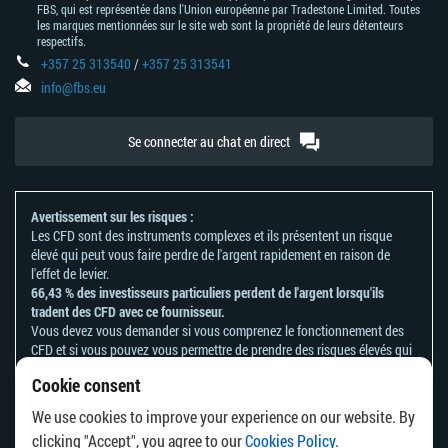
FBS, qui est représentée dans l'Union européenne par Tradestone Limited. Toutes
les marques mentionnées sur le site web sont la propriété de leurs détenteurs
respectifs.
+357 25 313540
/
+357 25 313541
info@fbs.eu
Se connecter au chat en direct
Avertissement sur les risques :
Les CFD sont des instruments complexes et ils présentent un risque
élevé qui peut vous faire perdre de l'argent rapidement en raison de
l'effet de levier.
66,43 % des investisseurs particuliers perdent de l'argent lorsqu'ils
tradent des CFD avec ce fournisseur.
Vous devez vous demander si vous comprenez le fonctionnement des
CFD et si vous pouvez vous permettre de prendre des risques élevés qui
peuvent mener à d'importantes pertes d'argent.
Cookie consent
Veuillez vous référer à notre
politique en matière de reconnaissance et
de divulgation des risques
.
We use cookies to improve your experience on our website. By
Les informations contenues sur ce site ne s'adressent pas aux résidents
clicking "Accept", you agree to our
Cookies Policy
.
d'un pays ou d'une juridiction où la distribution ou l'utilisation de ces