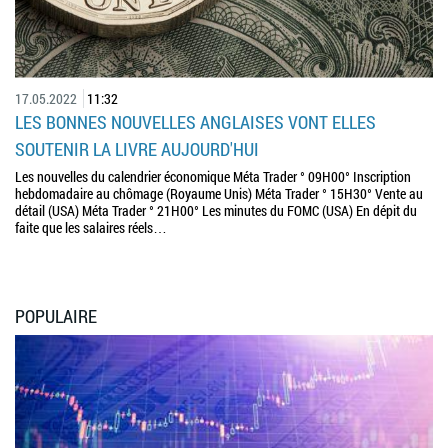
17.05.2022
11:32
LES BONNES NOUVELLES ANGLAISES VONT ELLES
SOUTENIR LA LIVRE AUJOURD'HUI
Les nouvelles du calendrier économique Méta Trader ° 09H00° Inscription
hebdomadaire au chômage (Royaume Unis) Méta Trader ° 15H30° Vente au
détail (USA) Méta Trader ° 21H00° Les minutes du FOMC (USA) En dépit du
faite que les salaires réels…
POPULAIRE