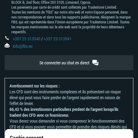
BLOCK В, 2nd floor, Office 203 3105, Limassol, Cyprus.
Les paiements par carte de crédit sont collectés par Tradestone Limited.
Toutes les mentions de "FBS" sur notre site web et notre Espace personnel, dans
nos correspondances et dans tous les supports publicitaires, désignent la marque
FBS, qui est représentée dans l'Union européenne par Tradestone Limited. Toutes
les marques mentionnées sur le site web sont la propriété de leurs détenteurs
respectifs.
+357 25 313540
/
+357 25 313541
info@fbs.eu
Se connecter au chat en direct
Avertissement sur les risques :
Les CFD sont des instruments complexes et ils présentent un risque
élevé qui peut vous faire perdre de l'argent rapidement en raison de
l'effet de levier.
66,43 % des investisseurs particuliers perdent de l'argent lorsqu'ils
tradent des CFD avec ce fournisseur.
Vous devez vous demander si vous comprenez le fonctionnement des
CFD et si vous pouvez vous permettre de prendre des risques élevés qui
peuvent mener à d'importantes pertes d'argent.
Cookie consent