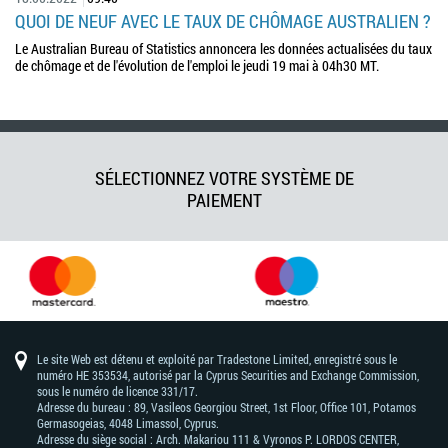
QUOI DE NEUF AVEC LE TAUX DE CHÔMAGE AUSTRALIEN ?
Le Australian Bureau of Statistics annoncera les données actualisées du taux
de chômage et de l'évolution de l'emploi le jeudi 19 mai à 04h30 MT.
SÉLECTIONNEZ VOTRE SYSTÈME DE
PAIEMENT
Le site Web est détenu et exploité par Tradestone Limited, enregistré sous le
numéro HE 353534, autorisé par la Cyprus Securities and Exchange Commission,
sous le numéro de licence 331/17.
Adresse du bureau : 89, Vasileos Georgiou Street, 1st Floor, Office 101, Potamos
Germasogeias, 4048 Limassol, Cyprus.
Adresse du siège social : Arch. Makariou 111 & Vyronos Р. LORDOS CENTER,