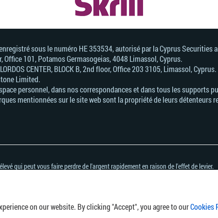
, enregistré sous le numéro HE 353534, autorisé par la Cyprus Securitie
or, Office 101, Potamos Germasogeias, 4048 Limassol, Cyprus.
. LORDOS CENTER, BLOCK В, 2nd floor, Office 203 3105, Limassol, Cyprus.
stone Limited.
Espace personnel, dans nos correspondances et dans tous les supports pub
ques mentionnées sur le site web sont la propriété de leurs détenteurs r
evé qui peut vous faire perdre de l'argent rapidement en raison de l'effet de levier.
tradent des CFD avec ce fournisseur.
CFD et si vous pouvez vous permettre de prendre des risques élevés qui peuvent me
et de divulgation des risques
.
s d'un pays ou d'une juridiction où la distribution ou l'utilisation de ces informatio
perience on our website. By clicking "Accept", you agree to our
Cookies 