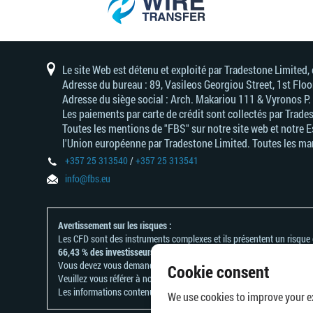
Le site Web est détenu et exploité par Tradestone Limited
Adresse du bureau : 89, Vasileos Georgiou Street, 1st Flo
Adresse du siège social : Arch. Makariou 111 & Vyronos Р
Les paiements par carte de crédit sont collectés par Trade
Toutes les mentions de "FBS" sur notre site web et notre 
l'Union européenne par Tradestone Limited. Toutes les mar
+357 25 313540
/
+357 25 313541
info@fbs.eu
Avertissement sur les risques :
Les CFD sont des instruments complexes et ils présentent un risque él
66,43 % des investisseurs particuliers perdent de l'argent lorsqu'ils 
Vous devez vous demander si vous comprenez le fonctionnement des 
Cookie consent
Veuillez vous référer à notre
politique en matière de reconnaissance 
Les informations contenues sur ce site ne s'adressent pas aux résident
We use cookies to improve your ex