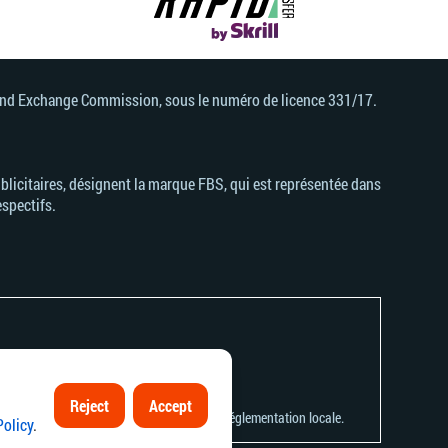
s and Exchange Commission, sous le numéro de licence 331/17.
licitaires, désignent la marque FBS, qui est représentée dans
espectifs.
ner à d'importantes pertes d'argent.
Reject
Accept
ns serait contraire à la législation ou à la réglementation locale.
Policy
.