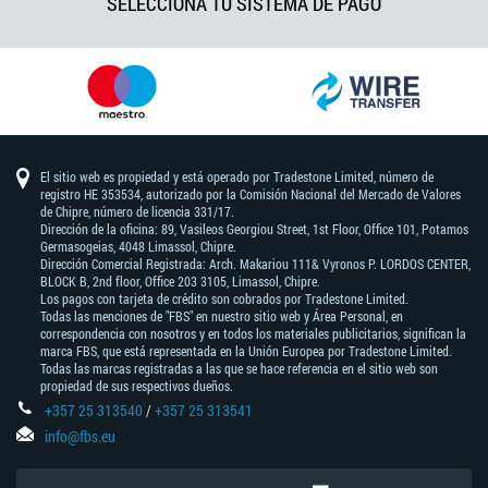
SELECCIONA TU SISTEMA DE PAGO
El sitio web es propiedad y está operado por Tradestone Limited, número de
registro HE 353534, autorizado por la Comisión Nacional del Mercado de Valores
de Chipre, número de licencia 331/17.
Dirección de la oficina: 89, Vasileos Georgiou Street, 1st Floor, Office 101, Potamos
Germasogeias, 4048 Limassol, Chipre.
Dirección Comercial Registrada: Arch. Makariou 111& Vyronos Р. LORDOS CENTER,
BLOCK В, 2nd floor, Office 203 3105, Limassol, Chipre.
Los pagos con tarjeta de crédito son cobrados por Tradestone Limited.
Todas las menciones de "FBS" en nuestro sitio web y Área Personal, en
correspondencia con nosotros y en todos los materiales publicitarios, significan la
marca FBS, que está representada en la Unión Europea por Tradestone Limited.
Todas las marcas registradas a las que se hace referencia en el sitio web son
propiedad de sus respectivos dueños.
+357 25 313540
/
+357 25 313541
info@fbs.eu