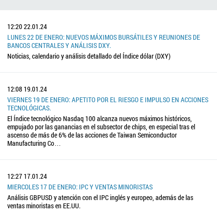
12:20
22.01.24
LUNES 22 DE ENERO: NUEVOS MÁXIMOS BURSÁTILES Y REUNIONES DE
BANCOS CENTRALES Y ANÁLISIS DXY.
Noticias, calendario y análisis detallado del Índice dólar (DXY)
12:08
19.01.24
VIERNES 19 DE ENERO: APETITO POR EL RIESGO E IMPULSO EN ACCIONES
TECNOLÓGICAS.
El Índice tecnológico Nasdaq 100 alcanza nuevos máximos históricos,
empujado por las ganancias en el subsector de chips, en especial tras el
ascenso de más de 6% de las acciones de Taiwan Semiconductor
Manufacturing Co…
12:27
17.01.24
MIERCOLES 17 DE ENERO: IPC Y VENTAS MINORISTAS
Análisis GBPUSD y atención con el IPC inglés y europeo, además de las
ventas minoristas en EE.UU.