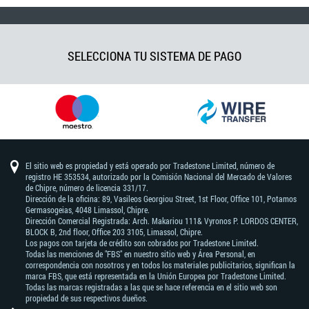
SELECCIONA TU SISTEMA DE PAGO
El sitio web es propiedad y está operado por Tradestone Limited, número de
registro HE 353534, autorizado por la Comisión Nacional del Mercado de Valores
de Chipre, número de licencia 331/17.
Dirección de la oficina: 89, Vasileos Georgiou Street, 1st Floor, Office 101, Potamos
Germasogeias, 4048 Limassol, Chipre.
Dirección Comercial Registrada: Arch. Makariou 111& Vyronos Р. LORDOS CENTER,
BLOCK В, 2nd floor, Office 203 3105, Limassol, Chipre.
Los pagos con tarjeta de crédito son cobrados por Tradestone Limited.
Todas las menciones de "FBS" en nuestro sitio web y Área Personal, en
correspondencia con nosotros y en todos los materiales publicitarios, significan la
marca FBS, que está representada en la Unión Europea por Tradestone Limited.
Todas las marcas registradas a las que se hace referencia en el sitio web son
propiedad de sus respectivos dueños.