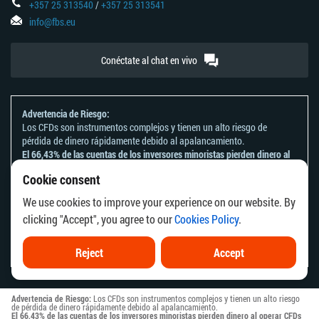
+357 25 313540
/
+357 25 313541
info@fbs.eu
Conéctate al chat en vivo
Advertencia de Riesgo:
Los CFDs son instrumentos complejos y tienen un alto riesgo de
pérdida de dinero rápidamente debido al apalancamiento.
El 66,43% de las cuentas de los inversores minoristas pierden dinero al
operar CFDs con este proveedor.
Cookie consent
Deberías tener en consideración si comprendes el funcionamiento de
los CFDs y si puedes darte el lujo de arriesgarte a perder tu dinero.
We use cookies to improve your experience on our website. By
Por favor consulta nuestra
Declaración y Divulgación de Riesgos
.
clicking "Accept", you agree to our
Cookies Policy
.
La información en este sitio web no está dirigida a ningún residente de
ningún país o jurisdicción donde la distribución o uso de dicha
información vaya en contra a las leyes o regulaciones locales.
Reject
Accept
Advertencia de Riesgo:
Los CFDs son instrumentos complejos y tienen un alto riesgo
de pérdida de dinero rápidamente debido al apalancamiento.
El 66,43% de las cuentas de los inversores minoristas pierden dinero al operar CFDs