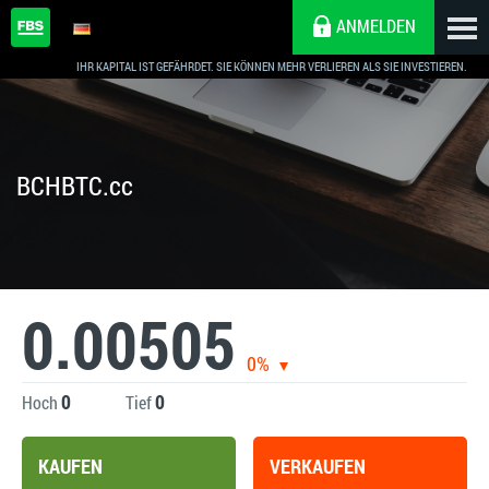
ANMELDEN
IHR KAPITAL IST GEFÄHRDET. SIE KÖNNEN MEHR VERLIEREN ALS SIE INVESTIEREN.
BCHBTC.cc
0.00505
0%
0
0
Hoch
Tief
KAUFEN
VERKAUFEN