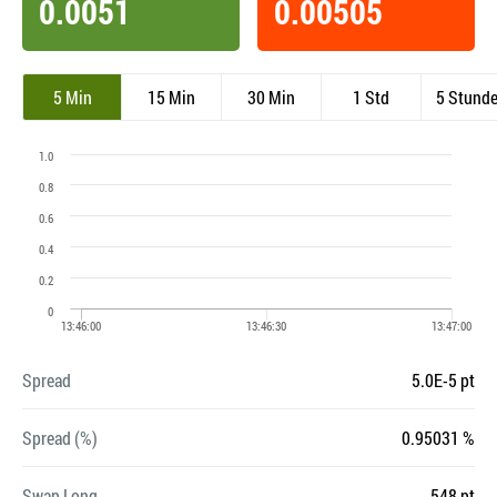
0.0051
0.00505
5 Min
15 Min
30 Min
1 Std
5 Stund
Spread
5.0E-5 pt
Spread (%)
0.95031 %
Swap Long
-548 pt