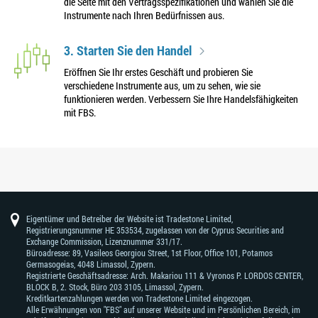
die Seite mit den Vertragsspezifikationen und wählen Sie die
Instrumente nach Ihren Bedürfnissen aus.
3. Starten Sie den Handel
Eröffnen Sie Ihr erstes Geschäft und probieren Sie
verschiedene Instrumente aus, um zu sehen, wie sie
funktionieren werden. Verbessern Sie Ihre Handelsfähigkeiten
mit FBS.
Eigentümer und Betreiber der Website ist Tradestone Limited,
Registrierungsnummer HE 353534, zugelassen von der Cyprus Securities and
Exchange Commission, Lizenznummer 331/17.
Büroadresse: 89, Vasileos Georgiou Street, 1st Floor, Office 101, Potamos
Germasogeias, 4048 Limassol, Zypern.
Registrierte Geschäftsadresse: Arch. Makariou 111 & Vyronos Р. LORDOS CENTER,
BLOCK В, 2. Stock, Büro 203 3105, Limassol, Zypern.
Kreditkartenzahlungen werden von Tradestone Limited eingezogen.
Alle Erwähnungen von "FBS" auf unserer Website und im Persönlichen Bereich, im