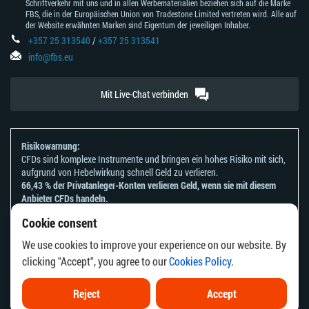
Schriftverkehr mit uns und in allen Werbematerialien beziehen sich auf die Marke
FBS, die in der Europäischen Union von Tradestone Limited vertreten wird. Alle auf
der Website erwähnten Marken sind Eigentum der jeweiligen Inhaber.
+357 25 313540
/
+357 25 313541
info@fbs.eu
Mit Live-Chat verbinden
Risikowarnung:
CFDs sind komplexe Instrumente und bringen ein hohes Risiko mit sich,
aufgrund von Hebelwirkung schnell Geld zu verlieren.
66,43 % der Privatanleger-Konten verlieren Geld, wenn sie mit diesem
Anbieter CFDs handeln.
Sie sollten sich überlegen, ob Sie verstehen, wie CFDs funktionieren und
Cookie consent
ob Sie es sich leisten können, zu riskieren, Ihr Geld zu verlieren.
Bitte beachten Sie unsere
Risikoanerkennungen und Offenlegungen
.
We use cookies to improve your experience on our website. By
Die Informationen auf dieser Website sind nicht für Personen bestimmt,
clicking "Accept", you agree to our
Cookies Policy
.
die in einem Land oder einer Rechtsordnung ansässig sind, in dem die
Verbreitung oder Nutzung dieser Informationen gegen die örtlichen
Gesetze oder Vorschriften verstoßen würde.
Reject
Accept