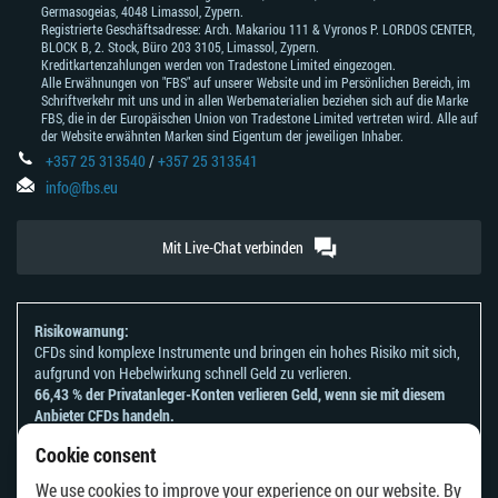
Germasogeias, 4048 Limassol, Zypern.
Registrierte Geschäftsadresse: Arch. Makariou 111 & Vyronos Р. LORDOS CENTER,
BLOCK В, 2. Stock, Büro 203 3105, Limassol, Zypern.
Kreditkartenzahlungen werden von Tradestone Limited eingezogen.
Alle Erwähnungen von "FBS" auf unserer Website und im Persönlichen Bereich, im
Schriftverkehr mit uns und in allen Werbematerialien beziehen sich auf die Marke
FBS, die in der Europäischen Union von Tradestone Limited vertreten wird. Alle auf
der Website erwähnten Marken sind Eigentum der jeweiligen Inhaber.
+357 25 313540
/
+357 25 313541
info@fbs.eu
Mit Live-Chat verbinden
Risikowarnung:
CFDs sind komplexe Instrumente und bringen ein hohes Risiko mit sich,
aufgrund von Hebelwirkung schnell Geld zu verlieren.
66,43 % der Privatanleger-Konten verlieren Geld, wenn sie mit diesem
Anbieter CFDs handeln.
Sie sollten sich überlegen, ob Sie verstehen, wie CFDs funktionieren und
Cookie consent
ob Sie es sich leisten können, zu riskieren, Ihr Geld zu verlieren.
Bitte beachten Sie unsere
Risikoanerkennungen und Offenlegungen
.
We use cookies to improve your experience on our website. By