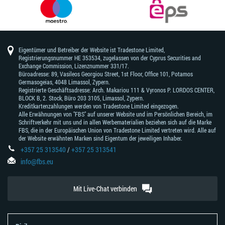
Eigentümer und Betreiber der Website ist Tradestone Limited,
Registrierungsnummer HE 353534, zugelassen von der Cyprus Securities and
Exchange Commission, Lizenznummer 331/17.
Büroadresse: 89, Vasileos Georgiou Street, 1st Floor, Office 101, Potamos
Germasogeias, 4048 Limassol, Zypern.
Registrierte Geschäftsadresse: Arch. Makariou 111 & Vyronos Р. LORDOS CENTER,
BLOCK В, 2. Stock, Büro 203 3105, Limassol, Zypern.
Kreditkartenzahlungen werden von Tradestone Limited eingezogen.
Alle Erwähnungen von "FBS" auf unserer Website und im Persönlichen Bereich, im
Schriftverkehr mit uns und in allen Werbematerialien beziehen sich auf die Marke
FBS, die in der Europäischen Union von Tradestone Limited vertreten wird. Alle auf
der Website erwähnten Marken sind Eigentum der jeweiligen Inhaber.
+357 25 313540
/
+357 25 313541
info@fbs.eu
Mit Live-Chat verbinden