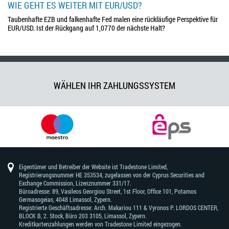
WIE GEHT ES WEITER MIT EUR/USD?
Taubenhafte EZB und falkenhafte Fed malen eine rückläufige Perspektive für
EUR/USD. Ist der Rückgang auf 1,0770 der nächste Halt?
WÄHLEN IHR ZAHLUNGSSYSTEM
Eigentümer und Betreiber der Website ist Tradestone Limited,
Registrierungsnummer HE 353534, zugelassen von der Cyprus Securities and
Exchange Commission, Lizenznummer 331/17.
Büroadresse: 89, Vasileos Georgiou Street, 1st Floor, Office 101, Potamos
Germasogeias, 4048 Limassol, Zypern.
Registrierte Geschäftsadresse: Arch. Makariou 111 & Vyronos Р. LORDOS CENTER,
BLOCK В, 2. Stock, Büro 203 3105, Limassol, Zypern.
Kreditkartenzahlungen werden von Tradestone Limited eingezogen.