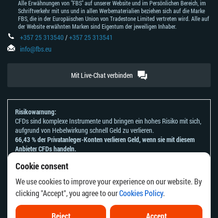
Alle Erwähnungen von "FBS" auf unserer Website und im Persönlichen Bereich, im
Schriftverkehr mit uns und in allen Werbematerialien beziehen sich auf die Marke
FBS, die in der Europäischen Union von Tradestone Limited vertreten wird. Alle auf
der Website erwähnten Marken sind Eigentum der jeweiligen Inhaber.
+357 25 313540
/
+357 25 313541
info@fbs.eu
Mit Live-Chat verbinden
Risikowarnung:
CFDs sind komplexe Instrumente und bringen ein hohes Risiko mit sich,
aufgrund von Hebelwirkung schnell Geld zu verlieren.
66,43 % der Privatanleger-Konten verlieren Geld, wenn sie mit diesem
Anbieter CFDs handeln.
Sie sollten sich überlegen, ob Sie verstehen, wie CFDs funktionieren und
Cookie consent
ob Sie es sich leisten können, zu riskieren, Ihr Geld zu verlieren.
Bitte beachten Sie unsere
Risikoanerkennungen und Offenlegungen
.
We use cookies to improve your experience on our website. By
Die Informationen auf dieser Website sind nicht für Personen bestimmt,
clicking "Accept", you agree to our
Cookies Policy
.
die in einem Land oder einer Rechtsordnung ansässig sind, in dem die
Verbreitung oder Nutzung dieser Informationen gegen die örtlichen
Gesetze oder Vorschriften verstoßen würde.
Reject
Accept