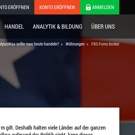
ONTO ERÖFFNEN
KONTO ERÖFFNEN
ANMELDEN
HANDEL
ANALYTIK & BILDUNG
ÜBER UNS
alyse|Was sollte man heute handeln?
Währungen
FBS Forex-broker
m gilt. Deshalb halten viele Länder auf der ganzen
ars aufgrund der Politik sinkt, kann dieses