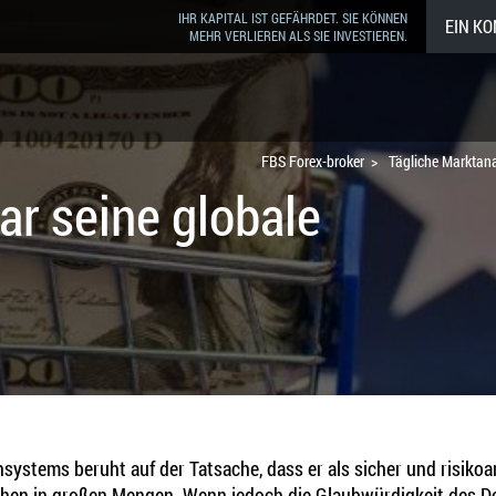
IHR KAPITAL IST GEFÄHRDET. SIE KÖNNEN
EIN K
MEHR VERLIEREN ALS SIE INVESTIEREN.
FBS Forex-broker
Tägliche Marktan
lar seine globale
ystems beruht auf der Tatsache, dass er als sicher und risikoar
hen in großen Mengen. Wenn jedoch die Glaubwürdigkeit des Doll