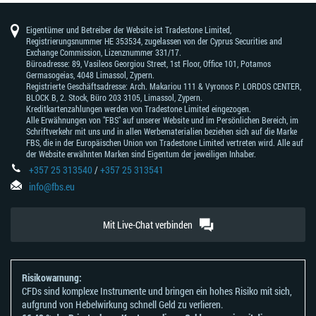
Eigentümer und Betreiber der Website ist Tradestone Limited,
Registrierungsnummer HE 353534, zugelassen von der Cyprus Securities and
Exchange Commission, Lizenznummer 331/17.
Büroadresse: 89, Vasileos Georgiou Street, 1st Floor, Office 101, Potamos
Germasogeias, 4048 Limassol, Zypern.
Registrierte Geschäftsadresse: Arch. Makariou 111 & Vyronos Р. LORDOS CENTER,
BLOCK В, 2. Stock, Büro 203 3105, Limassol, Zypern.
Kreditkartenzahlungen werden von Tradestone Limited eingezogen.
Alle Erwähnungen von "FBS" auf unserer Website und im Persönlichen Bereich, im
Schriftverkehr mit uns und in allen Werbematerialien beziehen sich auf die Marke
FBS, die in der Europäischen Union von Tradestone Limited vertreten wird. Alle auf
der Website erwähnten Marken sind Eigentum der jeweiligen Inhaber.
+357 25 313540
/
+357 25 313541
info@fbs.eu
Mit Live-Chat verbinden
Risikowarnung:
CFDs sind komplexe Instrumente und bringen ein hohes Risiko mit sich,
aufgrund von Hebelwirkung schnell Geld zu verlieren.