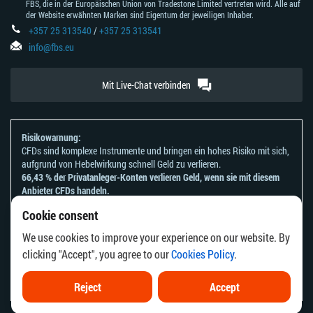
FBS, die in der Europäischen Union von Tradestone Limited vertreten wird. Alle auf
der Website erwähnten Marken sind Eigentum der jeweiligen Inhaber.
+357 25 313540
/
+357 25 313541
info@fbs.eu
Mit Live-Chat verbinden
Risikowarnung:
CFDs sind komplexe Instrumente und bringen ein hohes Risiko mit sich,
aufgrund von Hebelwirkung schnell Geld zu verlieren.
66,43 % der Privatanleger-Konten verlieren Geld, wenn sie mit diesem
Anbieter CFDs handeln.
Sie sollten sich überlegen, ob Sie verstehen, wie CFDs funktionieren und
Cookie consent
ob Sie es sich leisten können, zu riskieren, Ihr Geld zu verlieren.
Bitte beachten Sie unsere
Risikoanerkennungen und Offenlegungen
.
We use cookies to improve your experience on our website. By
Die Informationen auf dieser Website sind nicht für Personen bestimmt,
clicking "Accept", you agree to our
Cookies Policy
.
die in einem Land oder einer Rechtsordnung ansässig sind, in dem die
Verbreitung oder Nutzung dieser Informationen gegen die örtlichen
Gesetze oder Vorschriften verstoßen würde.
Reject
Accept