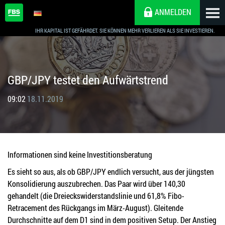
ANMELDEN
IHR KAPITAL IST GEFÄHRDET. SIE KÖNNEN MEHR VERLIEREN ALS SIE INVESTIEREN.
GBP/JPY testet den Aufwärtstrend
09:02
18.11.2019
Informationen sind keine Investitionsberatung
Es sieht so aus, als ob GBP/JPY endlich versucht, aus der jüngsten
Konsolidierung auszubrechen. Das Paar wird über 140,30
gehandelt (die Dreieckswiderstandslinie und 61,8% Fibo-
Retracement des Rückgangs im März-August). Gleitende
Durchschnitte auf dem D1 sind in dem positiven Setup. Der Anstieg