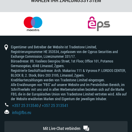
WÄHLEN IHR ZAHLUNGSSYSTEM
Eigentümer und Betreiber der Website ist Tradestone Limited,
Registrierungsnummer HE 353534, zugelassen von der Cyprus Securities and
Exchange Commission, Lizenznummer 331/17.
Büroadresse: 89, Vasileos Georgiou Street, 1st Floor, Office 101, Potamos
Germasogeias, 4048 Limassol, Zypern.
Registrierte Geschäftsadresse: Arch. Makariou 111 & Vyronos Р. LORDOS CENTER,
BLOCK В, 2. Stock, Büro 203 3105, Limassol, Zypern.
Kreditkartenzahlungen werden von Tradestone Limited eingezogen.
Alle Erwähnungen von "FBS" auf unserer Website und im Persönlichen Bereich, im
Schriftverkehr mit uns und in allen Werbematerialien beziehen sich auf die Marke
FBS, die in der Europäischen Union von Tradestone Limited vertreten wird. Alle auf
der Website erwähnten Marken sind Eigentum der jeweiligen Inhaber.
+357 25 313540
/
+357 25 313541
info@fbs.eu
Mit Live-Chat verbinden