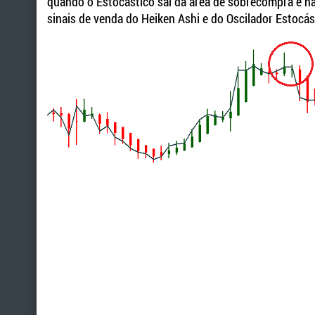
quando o Estocástico sai da área de sobrecompra e h
sinais de venda do Heiken Ashi e do Oscilador Estocás