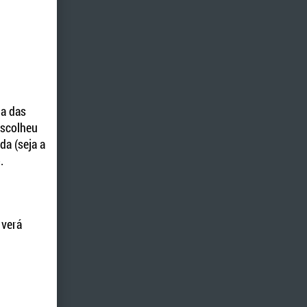
ia das
escolheu
da (seja a
.
 verá