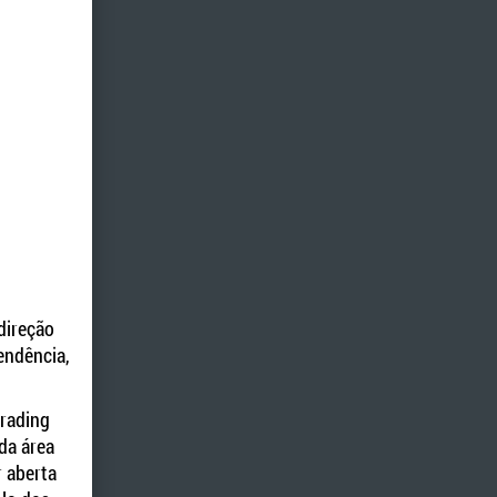
 direção
endência,
trading
da área
 aberta