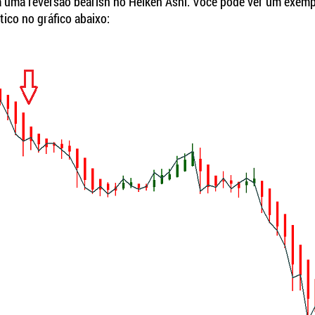
á uma reversão bearish no Heiken Ashi. Você pode ver um exem
tico no gráfico abaixo: