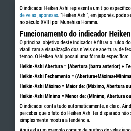
O indicador Heiken Ashi representa um tipo específic
de velas japonesas
. “Heiken Ashi”, em japonês, pode 
no século XVIII por Munehisa Homma.
Funcionamento do indicador Heiken
O principal objetivo deste indicador é filtrar o ruíd
viabilizam a visualização dos níveis de abertura, de
tempo. O Heiken Ashi possui uma fórmula específica:
Heikin-Ashi Abertura = [Abertura (barra anterior) + F
Heikin-Ashi Fechamento = (Abertura+Máxima+Mínim
Heikin-Ashi Máximo = Maior de: (Máximo, Abertura o
Heikin-Ashi Mínimo = Menor de: (Mínimo, Abertura o
O indicador conta tudo automaticamente, é claro. Ain
perceber que o fato do Heiken Ashi ter disparado não s
simplesmente mostra a tendência.
Aqui está um exemplo comum de gráfico de velas japo