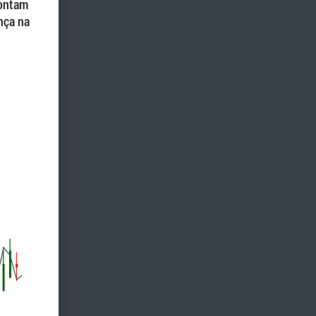
pontam
nça na