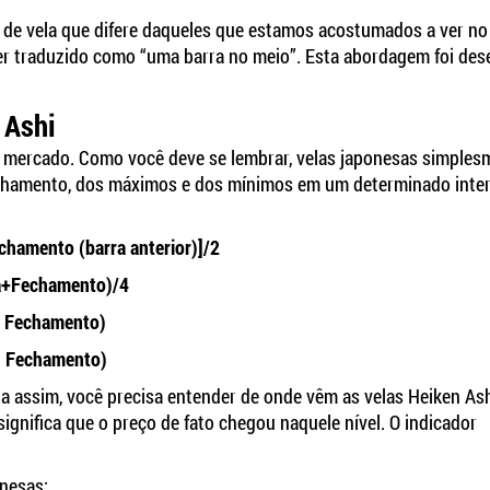
o de vela que difere daqueles que estamos acostumados a ver n
ser traduzido como “uma barra no meio”. Esta abordagem foi des
 Ashi
o do mercado. Como você deve se lembrar, velas japonesas simple
 fechamento, dos máximos e dos mínimos em um determinado inte
echamento (barra anterior)]/2
a+Fechamento)/4
u Fechamento)
u Fechamento)
da assim, você precisa entender de onde vêm as velas Heiken Ash
ignifica que o preço de fato chegou naquele nível. O indicador
nesas: