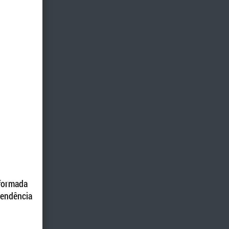
 formada
tendência