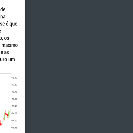
 de
 na
ase é que
e
o, os
de máximo
 e as
uturo um