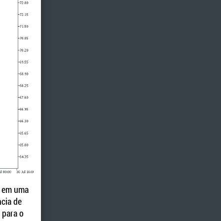
, em uma
ncia de
 para o