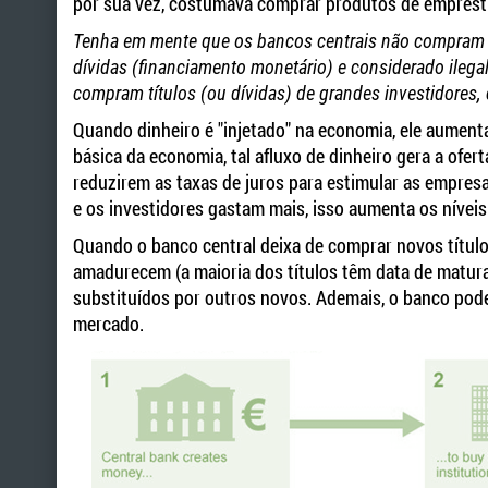
por sua vez, costumava comprar produtos de emprést
Tenha em mente que os bancos centrais não compram o
dívidas (financiamento monetário) e considerado ilega
compram títulos (ou dívidas) de grandes investidores
Quando dinheiro é "injetado" na economia, ele aumenta
básica da economia, tal afluxo de dinheiro gera a ofert
reduzirem as taxas de juros para estimular as empre
e os investidores gastam mais, isso aumenta os níveis
Quando o banco central deixa de comprar novos títulos
amadurecem (a maioria dos títulos têm data de maturaçã
substituídos por outros novos. Ademais, o banco pod
mercado.