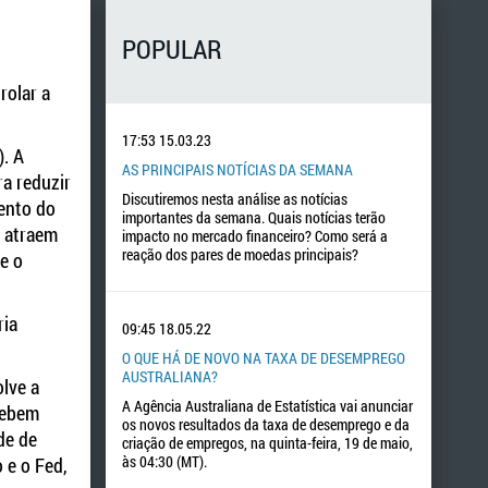
POPULAR
rolar a
17:53
15.03.23
). A
AS PRINCIPAIS NOTÍCIAS DA SEMANA
ra reduzir
Discutiremos nesta análise as notícias
mento do
importantes da semana. Quais notícias terão
s atraem
impacto no mercado financeiro? Como será a
reação dos pares de moedas principais?
e o
ria
09:45
18.05.22
O QUE HÁ DE NOVO NA TAXA DE DESEMPREGO
AUSTRALIANA?
lve a
A Agência Australiana de Estatística vai anunciar
cebem
os novos resultados da taxa de desemprego e da
de de
criação de empregos, na quinta-feira, 19 de maio,
às 04:30 (MT).
 e o Fed,