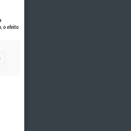
a
 o efeito
R