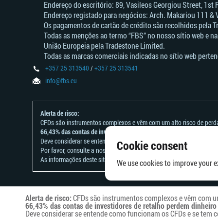
Endereço do escritório: 89, Vasileos Georgiou Street, 1st
Endereço registado para negócios: Arch. Makariou 111 & 
Os pagamentos de cartão de crédito são recolhidos pela T
Todas as menções ao termo “FBS” no nosso sítio web e na
União Europeia pela Tradestone Limited.
Todas as marcas comerciais indicadas no sítio web perten
+357 25 313540
/
+357 25 313541
info@fbs.eu
Alerta de risco:
CFDs são instrumentos complexos e vêm com um alto risco de perd
66,43% das contas de investidores de retalho perdem dinheiro ao n
Deve considerar se entende como funcionam os CFDs e se tem condiç
Cookie consent
Por favor, consulte a nossa
Declaração e Reconhecimento de Risco
As informações deste site não se destinam a residentes de países ou
We use cookies to improve your ex
Alerta de risco:
CFDs são instrumentos complexos e vêm com um a
66,43% das contas de investidores de retalho perdem dinheiro
Deve considerar se entende como funcionam os CFDs e se tem con