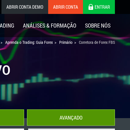
ABRIR CONTA DEMO
ABRIR CONTA
ENTRAR
ADING
ANÁLISES & FORMAÇÃO
SOBRE NÓS
Aprenda o Trading: Guia Forex
Primário
Corretora de Forex FBS
vo
AVANÇADO