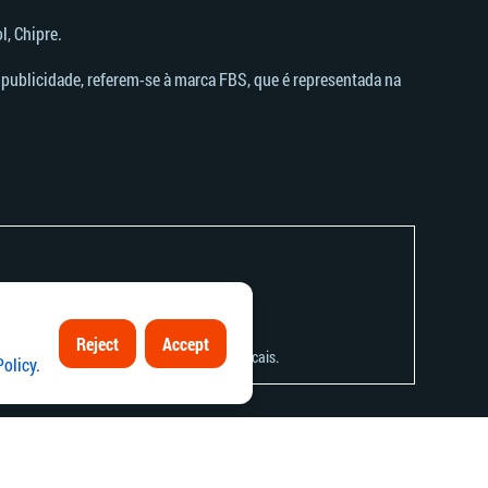
, Chipre.
publicidade, referem-se à marca FBS, que é representada na
Reject
Accept
 respetiva lei local ou aos regulamentos locais.
Policy
.