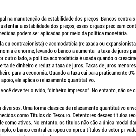
ipal na manutenção da estabilidade dos preços. Bancos centrais
ustentar a estabilidade dos preços, esses órgãos precisam cont
medidas podem ser aplicadas por meio da política monetária.
ída ou contracionista) e acomodatícia (relaxada ou expansionista
onomia é enorme, levando o banco a aumentar a taxa de juros pa
Por outro lado, a política acomodatícia é usada quando o cresci
ferta de dinheiro e reduz a taxa de juros. Taxas de juros menore
nheiro para a economia. Quando a taxa cai para praticamente 0% 
poio, ele aplica o relaxamento quantitativo.
você deve ter ouvido, “dinheiro impresso“. No entanto, não se c
 diversos. Uma forma clássica de relaxamento quantitativo envo
nhecidos como Títulos do Tesouro. Detentores desses títulos re
ade como ativos. No entanto, os títulos não são a única modalida
mplo, o banco central europeu comprou títulos do setor privado