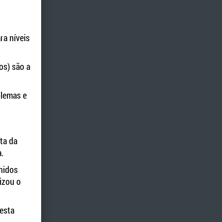
ra níveis
os) são a
blemas e
ta da
.
nidos
izou o
esta