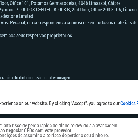
 Floor, Office 101, Potamos Germasogeias, 4048 Limassol, Chipre.
Vyronos Р. LORDOS CENTER, BLOCK В, 2nd floor, Office 203 3105, Limassol
radestone Limited.
 Área Pessoal, em correspondência connosco e em todos os materiais de 
cem aos seus respetivos proprietários.
a rápida do dinheiro devido à alavancagem.
egociar CFDs com este provedor.
ões de assumir o alto risco de perder o seu dinheiro.
s
.
 jurisdições em que a distribuição ou utilização destas informações seja contrária à
perience on our website. By clicking "Accept", you agree to our
Cookies 
lto risco de perda rápida do dinheiro devido à alavancagem.
 ao negociar CFDs com este provedor.
dições de assumir o alto risco de perder o seu dinheiro.