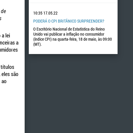
 de
10:35
17.05.22
s
PODERÁ O CPI BRITÂNICO SURPREENDER?
O Escritório Nacional de Estatística do Reino
Unido vai publicar a inflação no consumidor
a lei
(índice CPI) na quarta-feira, 18 de maio, às 09:00
nceiras a
(MT).
sumidores
títulos
 eles são
 ao