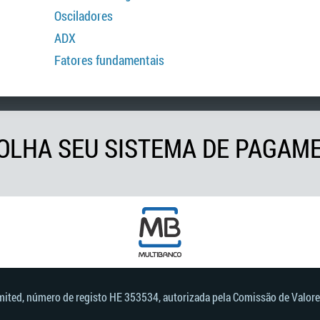
Osciladores
ADX
Fatores fundamentais
OLHA SEU SISTEMA DE PAGAM
imited, número de registo HE 353534, autorizada pela Comissão de Valore