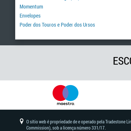
Momentum
Envelopes
Poder dos Touros e Poder dos Ursos
ESC
O sítio web é propriedade de e operado pela Tradestone L
Commission), sob a licença número 331/17.