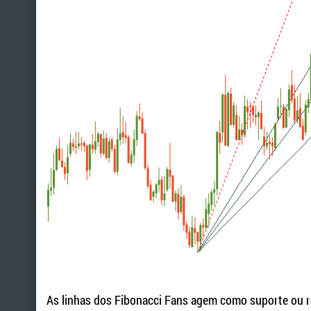
As linhas dos Fibonacci Fans agem como suporte ou re