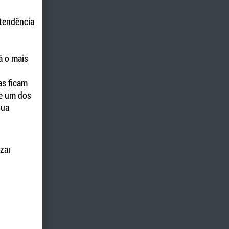
 tendência
á o mais
as ficam
de um dos
sua
izar