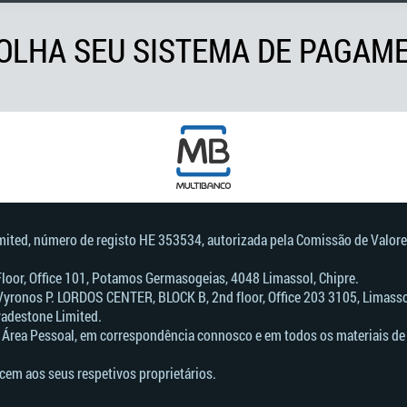
OLHA SEU SISTEMA DE PAGAM
imited, número de registo HE 353534, autorizada pela Comissão de Valore
 Floor, Office 101, Potamos Germasogeias, 4048 Limassol, Chipre.
Vyronos Р. LORDOS CENTER, BLOCK В, 2nd floor, Office 203 3105, Limassol
radestone Limited.
 Área Pessoal, em correspondência connosco e em todos os materiais de 
cem aos seus respetivos proprietários.