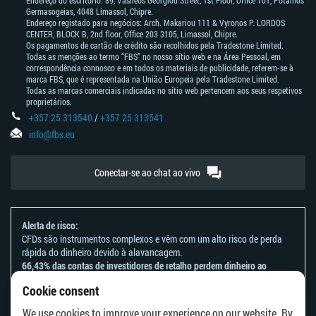
Endereço do escritório: 89, Vasileos Georgiou Street, 1st Floor, Office 101, Potamos
Germasogeias, 4048 Limassol, Chipre.
Endereço registado para negócios: Arch. Makariou 111 & Vyronos Р. LORDOS
CENTER, BLOCK В, 2nd floor, Office 203 3105, Limassol, Chipre.
Os pagamentos de cartão de crédito são recolhidos pela Tradestone Limited.
Todas as menções ao termo “FBS” no nosso sítio web e na Área Pessoal, em
correspondência connosco e em todos os materiais de publicidade, referem-se à
marca FBS, que é representada na União Europeia pela Tradestone Limited.
Todas as marcas comerciais indicadas no sítio web pertencem aos seus respetivos
proprietários.
+357 25 313540
/
+357 25 313541
info@fbs.eu
Conectar-se ao chat ao vivo
Alerta de risco:
CFDs são instrumentos complexos e vêm com um alto risco de perda
rápida do dinheiro devido à alavancagem.
66,43% das contas de investidores de retalho perdem dinheiro ao
negociar CFDs com este provedor.
Cookie consent
Deve considerar se entende como funcionam os CFDs e se tem
condições de assumir o alto risco de perder o seu dinheiro.
We use cookies to improve your experience on our website. By