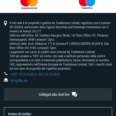
Il sito web è di proprietà e gestito da Tradestone Limited, registrato con il numero
HE 353534, autorizzato dalla Cyprus Securities and Exchange Commission con il
numero di licenza 331/17.
Indirizzo dell'ufficio: 89, Vasileos Georgiou Street, 1st Floor, Office 101, Potamos
Germasogeias, 4048 Limassol, Cipro.
Indirizzo sede: Arch. Makariou 111 & Vyronos Р. LORDOS CENTER, BLOCK В, 2nd
floor, Office 203 3105, Limassol, Cipro.
I pagamenti con carta di credito sono riscossi da Tradestone Limited.
Tutti gli accenni a "FBS" sul nostro sito web e nell'Area personale, nella nostra
corrispondenza e in tutto il materiale pubblicitario, fanno riferimento al marchio
FBS, rappresentato nell'Unione Europea da Tradestone Limited. Tutti i marchi citati
sul sito sono di proprietà dei rispettivi proprietari.
+357 25 313540
/
+357 25 313541
info@fbs.eu
Collegati alla chat live
Avviso di rischio: