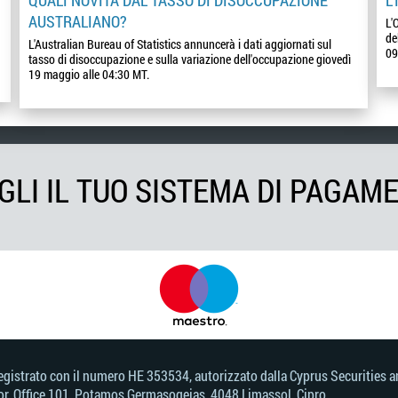
AUSTRALIANO?
L'
de
L'Australian Bureau of Statistics annuncerà i dati aggiornati sul
09
tasso di disoccupazione e sulla variazione dell'occupazione giovedì
19 maggio alle 04:30 MT.
GLI IL TUO SISTEMA DI PAGAM
d, registrato con il numero HE 353534, autorizzato dalla Cyprus Securitie
loor, Office 101, Potamos Germasogeias, 4048 Limassol, Cipro.