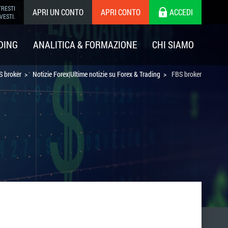
TRESTI
APRI UN CONTO
APRI CONTO
ACCEDI
VESTI.
DING
ANALITICA & FORMAZIONE
CHI SIAMO
S broker
Notizie Forex|Ultime notizie su Forex & Trading
FBS broker