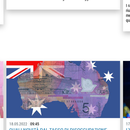
I 
ri
me
qu
18.05.2022
09:45
17
QUALI NOVITÀ DAL TASSO DI DISOCCUPAZIONE
L