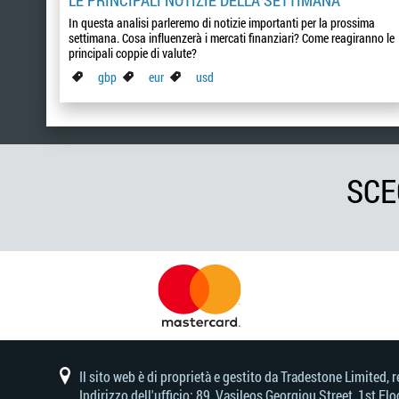
In questa analisi parleremo di notizie importanti per la prossima
settimana. Cosa influenzerà i mercati finanziari? Come reagiranno le
principali coppie di valute?
gbp
eur
usd
SCE
Il sito web è di proprietà e gestito da Tradestone Limite
Indirizzo dell'ufficio: 89, Vasileos Georgiou Street, 1st F