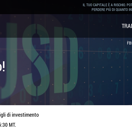
IL TUO CAPITALE È A RISCHIO. PO
PERDERE PIÙ DI QUANTO IN
TRA
FB
o!
gli di investimento
5:30 MT.