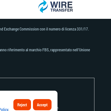
s and Exchange Commission con il numero di licenza 331/17.
, fanno riferimento al marchio FBS, rappresentato nell'Unione
Reject
Accept
rio alla legge o alla regolamentazione locale.
Policy
.