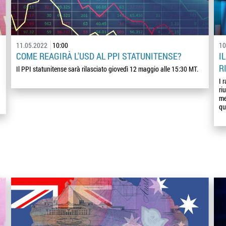
11.05.2022
10:00
10
COME REAGIRÀ L'USD AL PPI STATUNITENSE?
I
R
Il PPI statunitense sarà rilasciato giovedì 12 maggio alle 15:30 MT.
I 
ri
me
qu