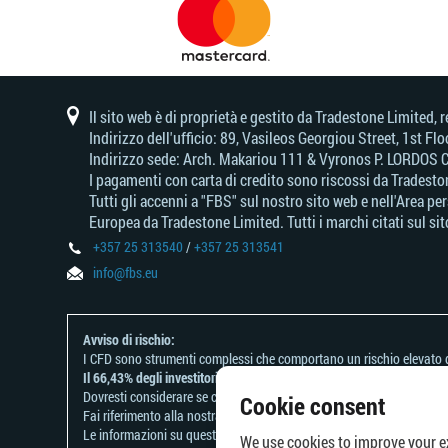
Il sito web è di proprietà e gestito da Tradestone Limite
Indirizzo dell'ufficio: 89, Vasileos Georgiou Street, 1st F
Indirizzo sede: Arch. Makariou 111 & Vyronos Р. LORDOS C
I pagamenti con carta di credito sono riscossi da Tradesto
Tutti gli accenni a "FBS" sul nostro sito web e nell'Area p
Europea da Tradestone Limited. Tutti i marchi citati sul sito
+357 25 313540
/
+357 25 313541
info@fbs.eu
Avviso di rischio:
I CFD sono strumenti complessi che comportano un rischio elevato d
Il 66,43% degli investitori retail perde denaro negoziando CFD con q
Dovresti considerare se comprendi come funzionano i CFD e se puoi per
Cookie consent
Fai riferimento alla nostra
Informativa sui rischi
.
Le informazioni su questo sito web non sono dirette ai residenti di al
We use cookies to improve your ex