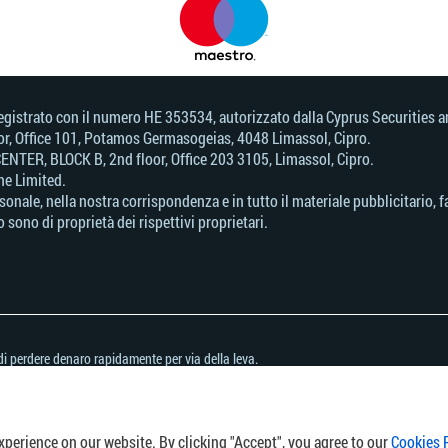
d, registrato con il numero HE 353534, autorizzato dalla Cyprus Securitie
loor, Office 101, Potamos Germasogeias, 4048 Limassol, Cipro.
ENTER, BLOCK В, 2nd floor, Office 203 3105, Limassol, Cipro.
ne Limited.
ersonale, nella nostra corrispondenza e in tutto il materiale pubblicitario
 sono di proprietà dei rispettivi proprietari.
i perdere denaro rapidamente per via della leva.
uesto provider.
metterti di correre il rischio di perdere il tuo denaro.
cun paese o giurisdizione in cui la distribuzione o l'uso di tali informazioni è contra
perience on our website. By clicking "Accept", you agree to our
Cookies 