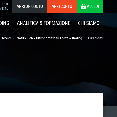
TRESTI
APRI UN CONTO
APRI CONTO
ACCEDI
VESTI.
DING
ANALITICA & FORMAZIONE
CHI SIAMO
S broker
Notizie Forex|Ultime notizie su Forex & Trading
FBS broker