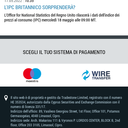
17.05.2022
10:35
L'IPC BRITANNICO SORPRENDERÀ?
L'Office for National Statistics del Regno Unito rilascerà i dati dell'indice dei
prezzi al consumo (IPC) mercoledì 18 maggio alle 09:00 MT.
SCEGLI IL TUO SISTEMA DI PAGAMENTO
Il sito web è di proprietà e gestito da Tradestone Limited, registrato con il numero
HE 353534, autorizzato dalla Cyprus Securities and Exchange Commission con il
numero di licenza 331/17.
Indirizzo dell'ufficio: 89, Vasileos Georgiou Street, 1st Floor, Office 101, Potamos
Germasogeias, 4048 Limassol, Cipro.
Indirizzo sede: Arch. Makariou 111 & Vyronos Р. LORDOS CENTER, BLOCK В, 2nd
floor, Office 203 3105, Limassol, Cipro.