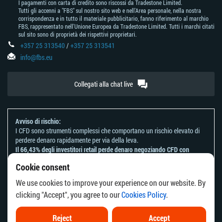
I pagamenti con carta di credito sono riscossi da Tradestone Limited.
Tutti gli accenni a "FBS" sul nostro sito web e nell'Area personale, nella nostra
corrispondenza e in tutto il materiale pubblicitario, fanno riferimento al marchio
FBS, rappresentato nell'Unione Europea da Tradestone Limited. Tutti i marchi citati
sul sito sono di proprietà dei rispettivi proprietari.
+357 25 313540
/
+357 25 313541
info@fbs.eu
Collegati alla chat live
Avviso di rischio:
I CFD sono strumenti complessi che comportano un rischio elevato di
perdere denaro rapidamente per via della leva.
Il 66,43% degli investitori retail perde denaro negoziando CFD con
questo provider.
Cookie consent
Dovresti considerare se comprendi come funzionano i CFD e se puoi
permetterti di correre il rischio di perdere il tuo denaro.
We use cookies to improve your experience on our website. By
Fai riferimento alla nostra
Informativa sui rischi
.
clicking "Accept", you agree to our
Cookies Policy
.
Le informazioni su questo sito web non sono dirette ai residenti di
alcun paese o giurisdizione in cui la distribuzione o l'uso di tali
informazioni è contrario alla legge o alla regolamentazione locale.
Reject
Accept