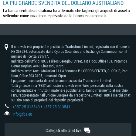
LA PIÙ GRANDE SVENDITA DEL DOLLARO AUSTRALIANO
La banca centrale australiana ha affermato che taglierà gli acquisti di asset a
settembre come inizialmente previsto dalla banca e dai mercati.
Il sito web è di proprietà e gestito da Tradestone Limited, registrato con il numero
HE 353534, autorizzato dalla Cyprus Securities and Exchange Commission con il
numero di licenza 331/17.
Indirizzo dell'ufficio: 89, Vasileos Georgiou Street, 1st Floor, Office 101, Potamos
Germasogeias, 4048 Limassol, Cipro.
Indirizzo sede: Arch. Makariou 111 & Vyronos Р. LORDOS CENTER, BLOCK В, 2nd
floor, Office 203 3105, Limassol, Cipro.
I pagamenti con carta di credito sono riscossi da Tradestone Limited.
Tutti gli accenni a "FBS" sul nostro sito web e nell'Area personale, nella nostra
corrispondenza e in tutto il materiale pubblicitario, fanno riferimento al marchio
FBS, rappresentato nell'Unione Europea da Tradestone Limited. Tutti i marchi citati
sul sito sono di proprietà dei rispettivi proprietari.
+357 25 313540
/
+357 25 313541
info@fbs.eu
Collegati alla chat live