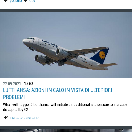
petrolio
usd
22.09.2021
15:53
LUFTHANSA: AZIONI IN CALO IN VISTA DI ULTERIORI
PROBLEMI
What will happen? Lufthansa will initiate an additional share issue to increase
its capital by €2…
mercato azionario