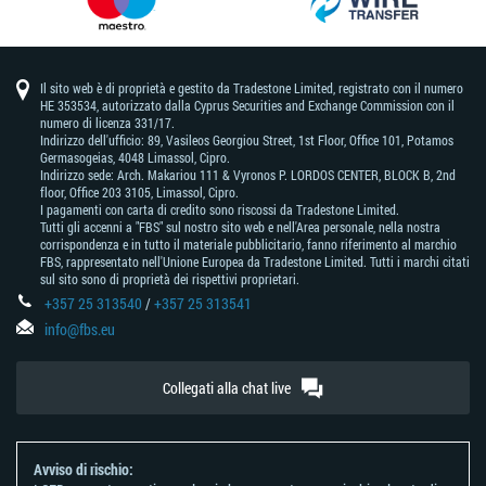
Il sito web è di proprietà e gestito da Tradestone Limited, registrato con il numero
HE 353534, autorizzato dalla Cyprus Securities and Exchange Commission con il
numero di licenza 331/17.
Indirizzo dell'ufficio: 89, Vasileos Georgiou Street, 1st Floor, Office 101, Potamos
Germasogeias, 4048 Limassol, Cipro.
Indirizzo sede: Arch. Makariou 111 & Vyronos Р. LORDOS CENTER, BLOCK В, 2nd
floor, Office 203 3105, Limassol, Cipro.
I pagamenti con carta di credito sono riscossi da Tradestone Limited.
Tutti gli accenni a "FBS" sul nostro sito web e nell'Area personale, nella nostra
corrispondenza e in tutto il materiale pubblicitario, fanno riferimento al marchio
FBS, rappresentato nell'Unione Europea da Tradestone Limited. Tutti i marchi citati
sul sito sono di proprietà dei rispettivi proprietari.
+357 25 313540
/
+357 25 313541
info@fbs.eu
Collegati alla chat live
Avviso di rischio: