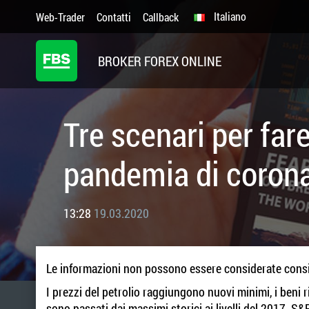
Italiano
Web-Trader
Contatti
Callback
BROKER FOREX ONLINE
Tre scenari per far
pandemia di coron
13:28
19.03.2020
Le informazioni non possono essere considerate consi
I prezzi del petrolio raggiungono nuovi minimi, i beni 
sono passati dai massimi storici ai livelli del 2017.