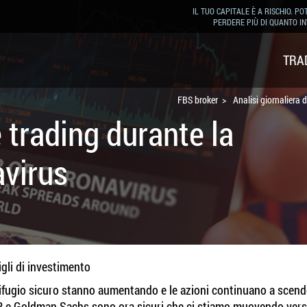
IL TUO CAPITALE È A RISCHIO. PO
PERDERE PIÙ DI QUANTO IN
TRA
FBS broker
Analisi giornaliera
e trading durante la
avirus
gli di investimento
rifugio sicuro stanno aumentando e le azioni continuano a scender
 S&P e Goldman Sachs sono ora sicuri che ci stiamo muovendo ver