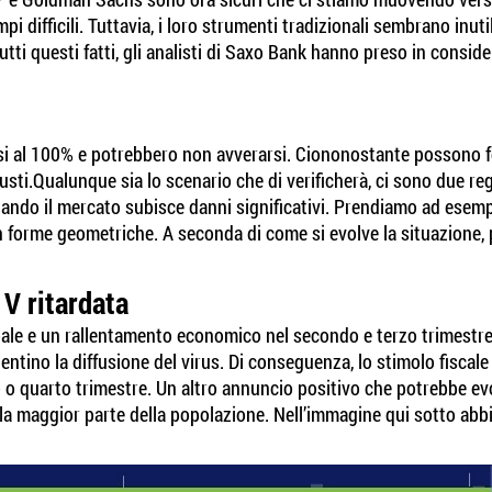
i difficili. Tuttavia, i loro strumenti tradizionali sembrano inut
ti questi fatti, gli analisti di Saxo Bank hanno preso in conside
cisi al 100% e potrebbero non avverarsi. Ciononostante possono 
iusti.Qualunque sia lo scenario che di verificherà, ci sono due re
quando il mercato subisce danni significativi. Prendiamo ad esemp
n forme geometriche. A seconda di come si evolve la situazione, p
 V ritardata
bale e un rallentamento economico nel secondo e terzo trimestre.
ntino la diffusione del virus. Di conseguenza, lo stimolo fiscale e
 o quarto trimestre. Un altro annuncio positivo che potrebbe evo
la maggior parte della popolazione. Nell’immagine qui sotto abbi