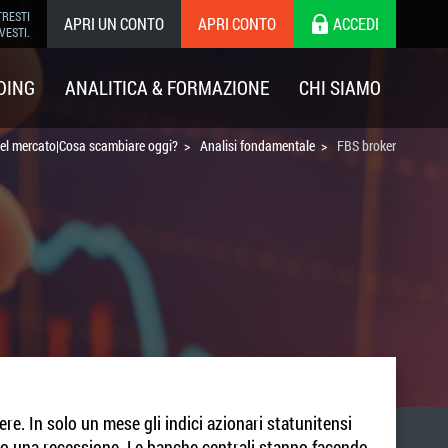
TRESTI
APRI UN CONTO
APRI CONTO
ACCEDI
VESTI.
DING
ANALITICA & FORMAZIONE
CHI SIAMO
 del mercato|Cosa scambiare oggi?
Analisi fondamentale
FBS broker
e. In solo un mese gli indici azionari statunitensi
so una recessione. Le banche centrali stanno facendo