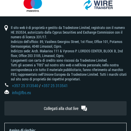
Il sito web è di proprietà e gestito da Tradestone Limited, registrato con il numero
HE 353534, autorizzato dalla Cyprus Securities and Exchange Commission con il
numero di licenza 331/17.
Indirizzo dell'ufficio: 89, Vasileos Georgiou Street, 1st Floor, Office 101, Potamos
Germasogeias, 4048 Limassol, Cipro.
Indirizzo sede: Arch. Makariou 111 & Vyronos Р. LORDOS CENTER, BLOCK В, 2nd
floor, Office 203 3105, Limassol, Cipro.
I pagamenti con carta di credito sono riscossi da Tradestone Limited.
Tutti gli accenni a "FBS" sul nostro sito web e nell'Area personale, nella nostra
corrispondenza e in tutto il materiale pubblicitario, fanno riferimento al marchio
FBS, rappresentato nell'Unione Europea da Tradestone Limited. Tutti i marchi citati
sul sito sono di proprietà dei rispettivi proprietari.
+357 25 313540
/
+357 25 313541
info@fbs.eu
Collegati alla chat live
Avviso di rischio: