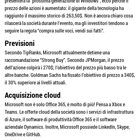
presenterà la “prossima generazione di Windows”, ecco perché il
prezzo delle azioni è aumentato: il gigante della tecnologia ha
raggiunto il massimo storico di 263,50$. Non è ancora chiaro cosa
rilascerà la società durante l’evento, ma gli investitori tendono a
seguire la regola “compra sulle voci, vendi sui fatti”.
Previsioni
Secondo TipRanks, Microsoft attualmente detiene una
raccomandazione “Strong Buy”. Secondo JPMorgan, il prezzo
dell’azione colpirà i 270$; l’obiettivo del prezzo più basso tra le
altre banche. Goldman Sachs ha fissato l’obiettivo di prezzo a 340$,
il 30% superiore ai livelli attuali.
Acquisizione cloud
Microsoft non è solo Office 365, è molto di più! Pensa a Xbox e
Teams. Le offerte cloud della società sono i servizi di infrastruttura
di Azure, il software di produttività Office 365 e il software
aziendale Dynamics. Inoltre, Microsoft possiede LinkedIn, Skype,
OneDrive e GitHub.