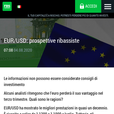
ACCEDI
IL TUO CAPITALE È A RISCHIO. POTRESTI PERDERE PIÙ DI QUANTO INVESTI.
EUR/USD: prospettive ribassiste
07:08
04.08.2020
Le informazioni non possono essere considerate consigli di
investimento
Alcuni analisti ritengono che l’euro perderà il suo vantaggio nel
terzo trimestre. Quali sono le ragioni?
EUR/USD ha mostrato le migliori prestazioni in quasi un decennio.
È riuscito a salire da 1,1200 a 1,1900 a luglio. Tuttavia, gli