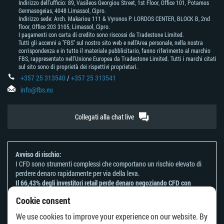
Indirizzo dell'ufficio: 89, Vasileos Georgiou Street, 1st Floor, Office 101, Potamos
Germasogeias, 4048 Limassol, Cipro.
Indirizzo sede: Arch. Makariou 111 & Vyronos Р. LORDOS CENTER, BLOCK В, 2nd
floor, Office 203 3105, Limassol, Cipro.
I pagamenti con carta di credito sono riscossi da Tradestone Limited.
Tutti gli accenni a "FBS" sul nostro sito web e nell'Area personale, nella nostra
corrispondenza e in tutto il materiale pubblicitario, fanno riferimento al marchio
FBS, rappresentato nell'Unione Europea da Tradestone Limited. Tutti i marchi citati
sul sito sono di proprietà dei rispettivi proprietari.
+357 25 313540
/
+357 25 313541
info@fbs.eu
Collegati alla chat live
Avviso di rischio:
I CFD sono strumenti complessi che comportano un rischio elevato di
perdere denaro rapidamente per via della leva.
Il 66,43% degli investitori retail perde denaro negoziando CFD con
questo provider.
Cookie consent
Dovresti considerare se comprendi come funzionano i CFD e se puoi
permetterti di correre il rischio di perdere il tuo denaro.
We use cookies to improve your experience on our website. By
Fai riferimento alla nostra
Informativa sui rischi
.