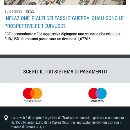
15.04.2022
12:55
INFLAZIONE, RIALZI DEI TASSI E GUERRA: QUALI SONO LE
PROSPETTIVE PER EUR/USD?
BCE accomodante e Fed aggressiva dipingono uno scenario ribassista per
EUR/USD. Il prossimo passo sarà un declino a 1,0770?
SCEGLI IL TUO SISTEMA DI PAGAMENTO
Il sito web è di proprietà e gestito da Tradestone Limited, registrato con il numero
HE 353534, autorizzato dalla Cyprus Securities and Exchange Commission con il
numero di licenza 331/17.