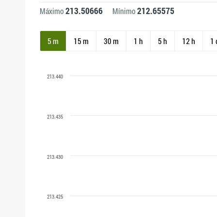
213.50666
212.65575
Máximo
Mínimo
5 m
15 m
30 m
1 h
5 h
12 h
1 