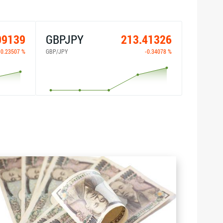
09139
GBPJPY
213.41326
-0.23507 %
GBP/JPY
-0.34078 %