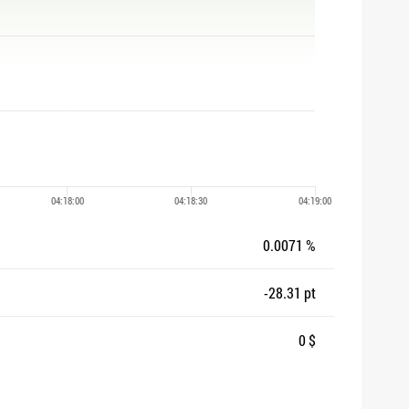
0.0071 %
-28.31 pt
0 $