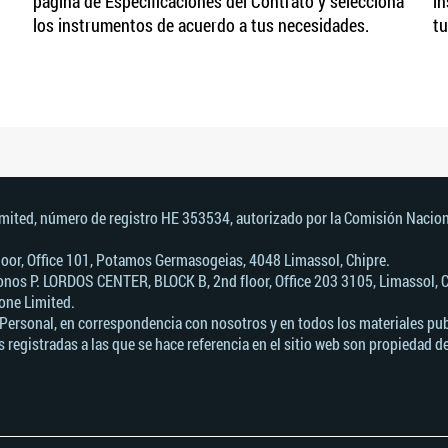
página de Especificaciones del Contrato y selecciona
in
los instrumentos de acuerdo a tus necesidades.
tu
imited, número de registro HE 353534, autorizado por la Comisión Nacion
 Floor, Office 101, Potamos Germasogeias, 4048 Limassol, Chipre.
nos Р. LORDOS CENTER, BLOCK В, 2nd floor, Office 203 3105, Limassol, C
one Limited.
Personal, en correspondencia con nosotros y en todos los materiales publ
 registradas a las que se hace referencia en el sitio web son propiedad d