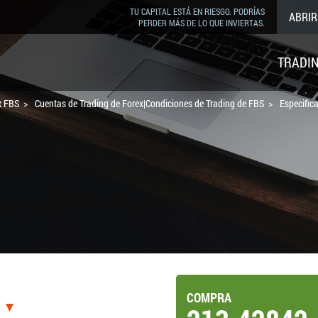
TU CAPITAL ESTÁ EN RIESGO. PODRÍAS
ABRIR
PERDER MÁS DE LO QUE INVIERTAS.
TRADI
x FBS
Cuentas de Trading de Forex|Condiciones de Trading de FBS
Especific
COMPRA