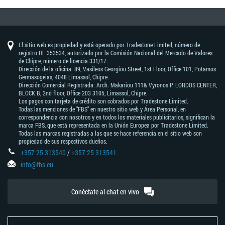
El sitio web es propiedad y está operado por Tradestone Limited, número de
registro HE 353534, autorizado por la Comisión Nacional del Mercado de Valores
de Chipre, número de licencia 331/17.
Dirección de la oficina: 89, Vasileos Georgiou Street, 1st Floor, Office 101, Potamos
Germasogeias, 4048 Limassol, Chipre.
Dirección Comercial Registrada: Arch. Makariou 111& Vyronos Р. LORDOS CENTER,
BLOCK В, 2nd floor, Office 203 3105, Limassol, Chipre.
Los pagos con tarjeta de crédito son cobrados por Tradestone Limited.
Todas las menciones de "FBS" en nuestro sitio web y Área Personal, en
correspondencia con nosotros y en todos los materiales publicitarios, significan la
marca FBS, que está representada en la Unión Europea por Tradestone Limited.
Todas las marcas registradas a las que se hace referencia en el sitio web son
propiedad de sus respectivos dueños.
+357 25 313540
/
+357 25 313541
info@fbs.eu
Conéctate al chat en vivo