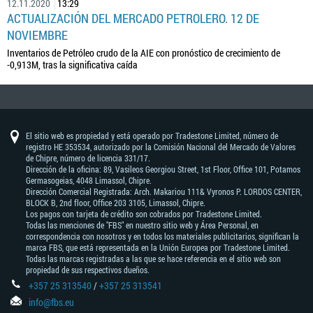
12.11.2020
13:29
ACTUALIZACIÓN DEL MERCADO PETROLERO. 12 DE
NOVIEMBRE
Inventarios de Petróleo crudo de la AIE con pronóstico de crecimiento de
-0,913M, tras la significativa caída
El sitio web es propiedad y está operado por Tradestone Limited, número de
registro HE 353534, autorizado por la Comisión Nacional del Mercado de Valores
de Chipre, número de licencia 331/17.
Dirección de la oficina: 89, Vasileos Georgiou Street, 1st Floor, Office 101, Potamos
Germasogeias, 4048 Limassol, Chipre.
Dirección Comercial Registrada: Arch. Makariou 111& Vyronos Р. LORDOS CENTER,
BLOCK В, 2nd floor, Office 203 3105, Limassol, Chipre.
Los pagos con tarjeta de crédito son cobrados por Tradestone Limited.
Todas las menciones de "FBS" en nuestro sitio web y Área Personal, en
correspondencia con nosotros y en todos los materiales publicitarios, significan la
marca FBS, que está representada en la Unión Europea por Tradestone Limited.
Todas las marcas registradas a las que se hace referencia en el sitio web son
propiedad de sus respectivos dueños.
+357 25 313540
/
+357 25 313541
info@fbs.eu