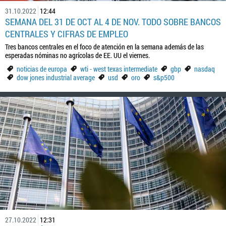
31.10.2022
12:44
SEMANA DEL 31 DE OCT AL 4 DE NOV. TODO SOBRE BANCOS
CENTRALES Y CIFRAS DE EMPLEO
Tres bancos centrales en el foco de atención en la semana además de las
esperadas nóminas no agrícolas de EE. UU el viernes.
noticias de europa
wti - west texas intermediate
gbp
nasdaq
dow jones industrial average
usd
oro
s&p500
27.10.2022
12:31