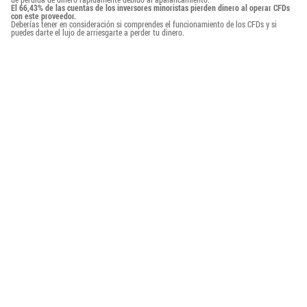
El 66,43% de las cuentas de los inversores minoristas pierden dinero al operar CFDs
con este proveedor.
Deberías tener en consideración si comprendes el funcionamiento de los CFDs y si
puedes darte el lujo de arriesgarte a perder tu dinero.
Aviso de Recopilación de Datos
Mantenemos un registro de tus datos para ejecutar este sitio
04.04.2022
08:50
¿QUÉ TRAERÁ LA TASA DE EFECTIVO DE AUSTRALIA?
web. Al hacer click en el botón, estás aceptando nuestra
Política de Privacidad
.
El Banco de la Reserva de Australia hará una declaración sobre la tasa de
efectivo el 5 de Abril, a las 07:30 hora MT. Esta publicación sale el primer
martes de cada mes.
Aceptar