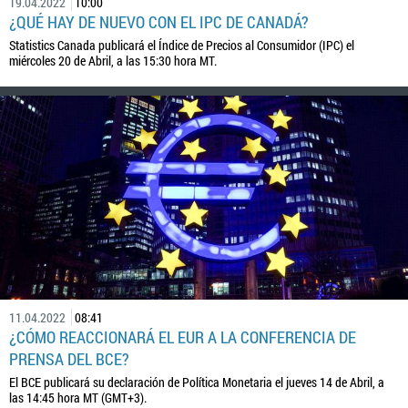
19.04.2022
10:00
¿QUÉ HAY DE NUEVO CON EL IPC DE CANADÁ?
Statistics Canada publicará el Índice de Precios al Consumidor (IPC) el
miércoles 20 de Abril, a las 15:30 hora MT.
11.04.2022
08:41
¿CÓMO REACCIONARÁ EL EUR A LA CONFERENCIA DE
PRENSA DEL BCE?
El BCE publicará su declaración de Política Monetaria el jueves 14 de Abril, a
las 14:45 hora MT (GMT+3).