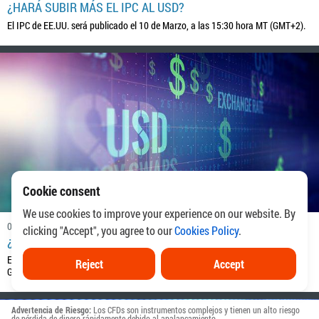
¿HARÁ SUBIR MÁS EL IPC AL USD?
El IPC de EE.UU. será publicado el 10 de Marzo, a las 15:30 hora MT (GMT+2).
Cookie consent
We use cookies to improve your experience on our website. By
04.04.2022
09:05
clicking "Accept", you agree to our
Cookies Policy
.
¿QUÉ ESPERAR DE LA PUBLICACIÓN DEL PMI DE USD?
El Instituto de Gestión de Suministros de EE.UU. anunciará el Índice de
Reject
Accept
Gerentes de Compras (PMI) el 5 de Abril, a las 17:00 hora MT.
Advertencia de Riesgo:
Los CFDs son instrumentos complejos y tienen un alto riesgo
de pérdida de dinero rápidamente debido al apalancamiento.