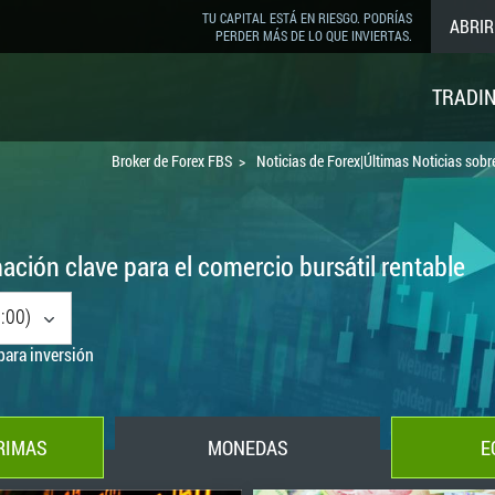
TU CAPITAL ESTÁ EN RIESGO. PODRÍAS
ABRIR
PERDER MÁS DE LO QUE INVIERTAS.
TRADI
Broker de Forex FBS
Noticias de Forex|Últimas Noticias sobr
ación clave para el comercio bursátil rentable
:00)
para inversión
RIMAS
MONEDAS
E