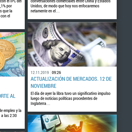
con el IPC del
conversaciones comerciales entre China y Estados
0,1% por
Unidos, de modo que hoy nos enfocaremos
s que la
netamente en el…
 con el
12.11.2019
09:26
ACTUALIZACIÓN DE MERCADOS. 12 DE
NOVIEMBRE
El día de ayer la libra tuvo un significativo impulso
RTE AL
luego de noticias políticas procedentes de
Inglaterra…
de empleo y la
 a las 2:30