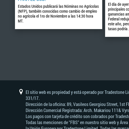
El día de ayer
Estados Unidos publicará las Nóminas no Agrícolas
principales co
(NFP), también conocidas como cambio de empleo
ganancias ant
no agrícola el 1ro de Noviembre a las 14:30 hora
Federal redujo
MT.
este año, per
tasas podrí
El sitio web es propiedad y está operado por Tradestone L
331/17.
Dirección de la oficina: 89, Vasileos Georgiou Street, 1st
Dirección Comercial Registrada: Arch. Makariou 111& Vyro
Los pagos con tarjeta de crédito son cobrados por Tradest
Todas las menciones de "FBS" en nuestro sitio web y Área 
la Unión Europea por Tradestone Limited. Todas las marcas