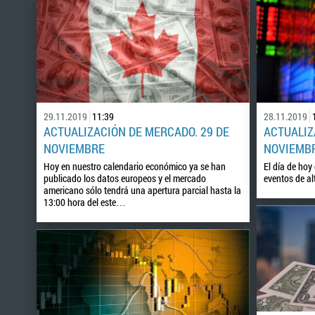
29.11.2019
11:39
28.11.2019
ACTUALIZACIÓN DE MERCADO. 29 DE
ACTUALIZ
NOVIEMBRE
NOVIEMB
Hoy en nuestro calendario económico ya se han
El día de hoy
publicado los datos europeos y el mercado
eventos de a
americano sólo tendrá una apertura parcial hasta la
13:00 hora del este…