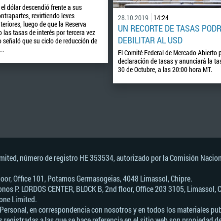
 el dólar descendió frente a sus
ntrapartes, revirtiendo leves
28.10.2019
14:24
eriores, luego de que la Reserva
UN RECORTE DE TASAS PODR
 las tasas de interés por tercera vez
DEBILITAR AL USD
o señaló que su ciclo de reducción de
a…
El Comité Federal de Mercado Abierto p
declaración de tasas y anunciará la tas
30 de Octubre, a las 20:00 hora MT.
imited, número de registro HE 353534, autorizado por la Comisión Nacion
 Floor, Office 101, Potamos Germasogeias, 4048 Limassol, Chipre.
nos Р. LORDOS CENTER, BLOCK В, 2nd floor, Office 203 3105, Limassol, C
one Limited.
Personal, en correspondencia con nosotros y en todos los materiales publ
 registradas a las que se hace referencia en el sitio web son propiedad d