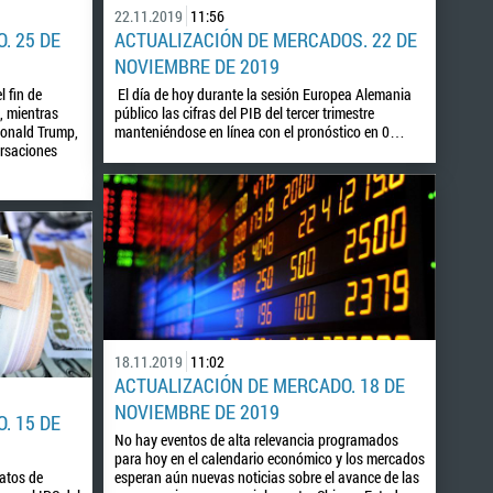
22.11.2019
11:56
. 25 DE
ACTUALIZACIÓN DE MERCADOS. 22 DE
NOVIEMBRE DE 2019
l fin de
El día de hoy durante la sesión Europea Alemania
, mientras
público las cifras del PIB del tercer trimestre
Donald Trump,
manteniéndose en línea con el pronóstico en 0…
ersaciones
18.11.2019
11:02
ACTUALIZACIÓN DE MERCADO. 18 DE
NOVIEMBRE DE 2019
. 15 DE
No hay eventos de alta relevancia programados
para hoy en el calendario económico y los mercados
atos de
esperan aún nuevas noticias sobre el avance de las