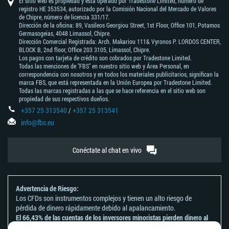
El sitio web es propiedad y está operado por Tradestone Limited, número de
registro HE 353534, autorizado por la Comisión Nacional del Mercado de Valores
de Chipre, número de licencia 331/17.
Dirección de la oficina: 89, Vasileos Georgiou Street, 1st Floor, Office 101, Potamos
Germasogeias, 4048 Limassol, Chipre.
Dirección Comercial Registrada: Arch. Makariou 111& Vyronos Р. LORDOS CENTER,
BLOCK В, 2nd floor, Office 203 3105, Limassol, Chipre.
Los pagos con tarjeta de crédito son cobrados por Tradestone Limited.
Todas las menciones de "FBS" en nuestro sitio web y Área Personal, en
correspondencia con nosotros y en todos los materiales publicitarios, significan la
marca FBS, que está representada en la Unión Europea por Tradestone Limited.
Todas las marcas registradas a las que se hace referencia en el sitio web son
propiedad de sus respectivos dueños.
+357 25 313540
/
+357 25 313541
info@fbs.eu
Conéctate al chat en vivo
Advertencia de Riesgo:
Los CFDs son instrumentos complejos y tienen un alto riesgo de
pérdida de dinero rápidamente debido al apalancamiento.
El 66,43% de las cuentas de los inversores minoristas pierden dinero al
operar CFDs con este proveedor.