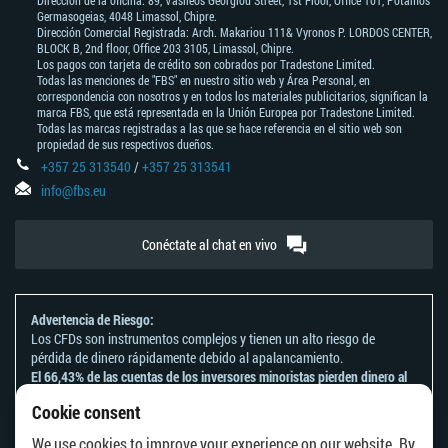
Dirección de la oficina: 89, Vasileos Georgiou Street, 1st Floor, Office 101, Potamos
Germasogeias, 4048 Limassol, Chipre.
Dirección Comercial Registrada: Arch. Makariou 111& Vyronos Р. LORDOS CENTER,
BLOCK В, 2nd floor, Office 203 3105, Limassol, Chipre.
Los pagos con tarjeta de crédito son cobrados por Tradestone Limited.
Todas las menciones de "FBS" en nuestro sitio web y Área Personal, en
correspondencia con nosotros y en todos los materiales publicitarios, significan la
marca FBS, que está representada en la Unión Europea por Tradestone Limited.
Todas las marcas registradas a las que se hace referencia en el sitio web son
propiedad de sus respectivos dueños.
+357 25 313540
/
+357 25 313541
info@fbs.eu
Conéctate al chat en vivo
Advertencia de Riesgo:
Los CFDs son instrumentos complejos y tienen un alto riesgo de
pérdida de dinero rápidamente debido al apalancamiento.
El 66,43% de las cuentas de los inversores minoristas pierden dinero al
operar CFDs con este proveedor.
Cookie consent
Deberías tener en consideración si comprendes el funcionamiento de
los CFDs y si puedes darte el lujo de arriesgarte a perder tu dinero.
We use cookies to improve your experience on our website. By