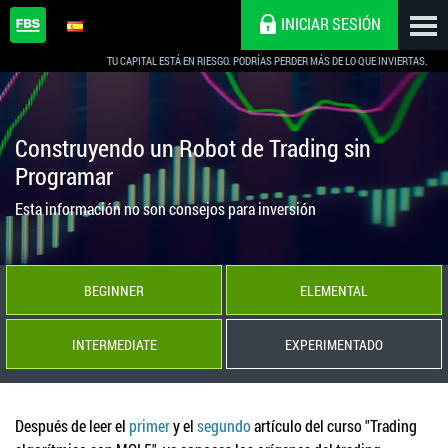
INICIAR SESIÓN
TU CAPITAL ESTÁ EN RIESGO. PODRÍAS PERDER MÁS DE LO QUE INVIERTAS.
Construyendo un Robot de Trading sin
Programar
Esta información no son consejos para inversión
BEGINNER
ELEMENTAL
INTERMEDIATE
EXPERIMENTADO
Después de leer el
primer
y el
segundo
artículo del curso "Trading