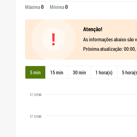
0
0
Máxima
Mínima
Atenção!
As informações abaixo são v
Próxima atualização: 00:00,
5 min
15 min
30 min
1 hora(s)
5 hora(