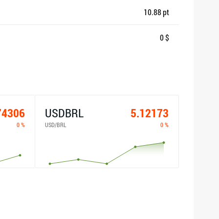
10.88 pt
0 $
74306
USDBRL
5.12173
0 %
USD/BRL
0 %