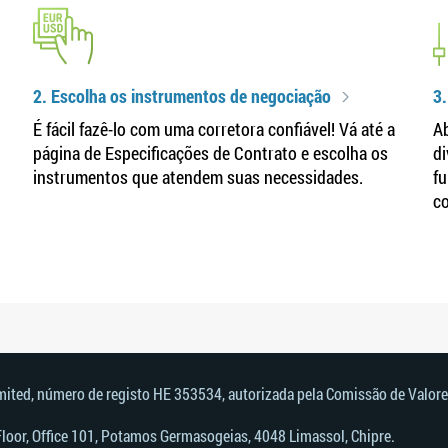
2. Escolha os instrumentos de negociação
3.
É fácil fazê-lo com uma corretora confiável! Vá até a
Ab
página de Especificações de Contrato e escolha os
di
instrumentos que atendem suas necessidades.
fu
c
imited, número de registo HE 353534, autorizada pela Comissão de Valore
 Floor, Office 101, Potamos Germasogeias, 4048 Limassol, Chipre.