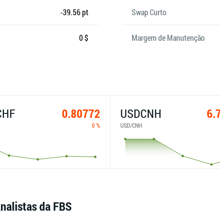
-39.56 pt
Swap Curto
0 $
Margem de Manutenção
CHF
0.80772
USDCNH
6.
0 %
USD/CNH
analistas da FBS