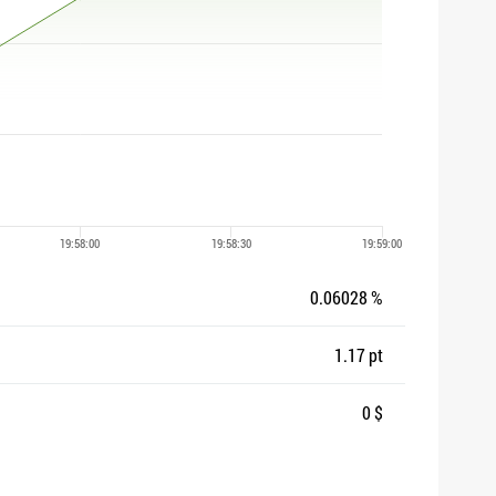
0.06028 %
1.17 pt
0 $