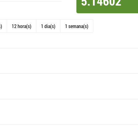
5.14602
s)
12 hora(s)
1 dia(s)
1 semana(s)