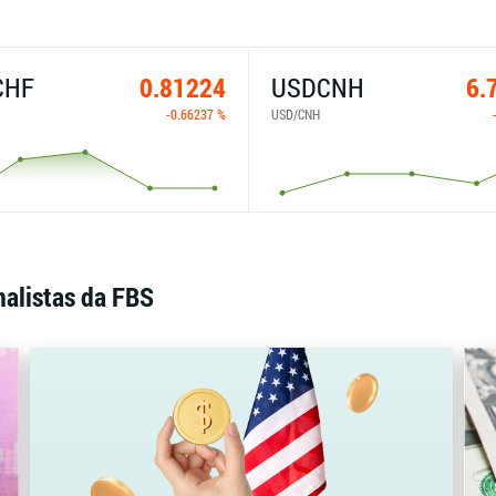
CHF
0.81224
USDCNH
6.
-0.66237 %
USD/CNH
nalistas da FBS