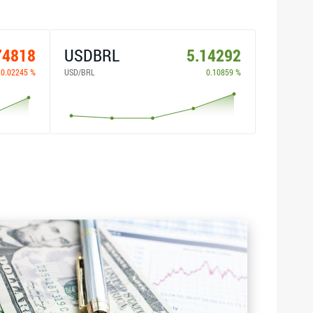
74818
USDBRL
5.14292
-0.02245 %
USD/BRL
0.10859 %