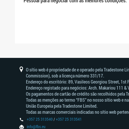
Pessoal para negociar com as melhores condições.
O sítio web é propriedade de e operado pela Tradestone L
Commission), sob a licença número 331/17.
Endereço do escritório: 89, Vasileos Georgiou Street, 1st
Endereço registado para negócios: Arch. Makariou 111 & 
Os pagamentos de cartão de crédito são recolhidos pela T
Todas as menções ao termo “FBS” no nosso sítio web e na
União Europeia pela Tradestone Limited.
Todas as marcas comerciais indicadas no sítio web perten
+357 25 313540
/
+357 25 313541
info@fbs.eu