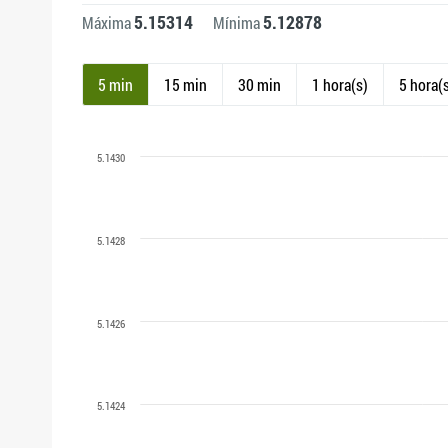
5.15314
5.12878
Máxima
Mínima
5 min
15 min
30 min
1 hora(s)
5 hora(