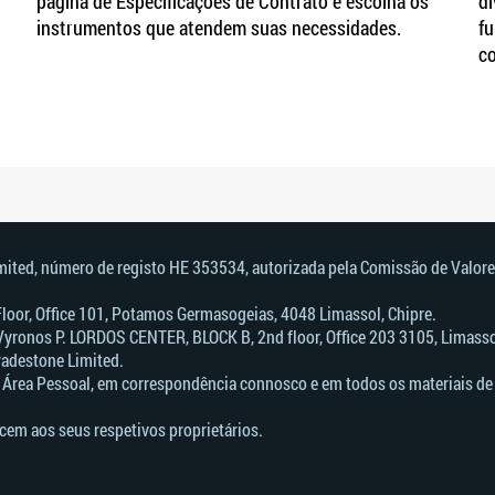
página de Especificações de Contrato e escolha os
di
instrumentos que atendem suas necessidades.
fu
c
imited, número de registo HE 353534, autorizada pela Comissão de Valore
 Floor, Office 101, Potamos Germasogeias, 4048 Limassol, Chipre.
Vyronos Р. LORDOS CENTER, BLOCK В, 2nd floor, Office 203 3105, Limassol
radestone Limited.
 Área Pessoal, em correspondência connosco e em todos os materiais de 
cem aos seus respetivos proprietários.