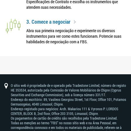
Especificações de Contrato e escolha os instrumentos que
atendem suas necessidades.
3. Comece a negociar
Abra sua primeira negociação e experimente os diversos
instrumentos para ver como estes funcionam. Potencie suas
habilidades de negociação com a FBS.
O sítio web é propriedade de e operado pela Tradestone Limited, número de registo
HE 353534, autorizada pela Comissão de Valores Mobiliários de Chipre (Cyprus
Securities and Exchange Commission), sob a licença número 331/17.
Endereço do escritório: 89, Vasileos Georgiou Street, 1st Floor, Office 101, Potamos
Germasogeias, 4048 Limassol, Chipre.
Endereço registado para negócios: Arch. Makariou 111 & Vyronos Р. LORDOS
CENTER, BLOCK В, 2nd floor, Office 203 3105, Limassol, Chipre.
Os pagamentos de cartão de crédito são recolhidos pela Tradestone Limited.
Todas as menções ao termo “FBS” no nosso sítio web e na Área Pessoal, em
correspondência connosco e em todos os materiais de publicidade, referem-se à