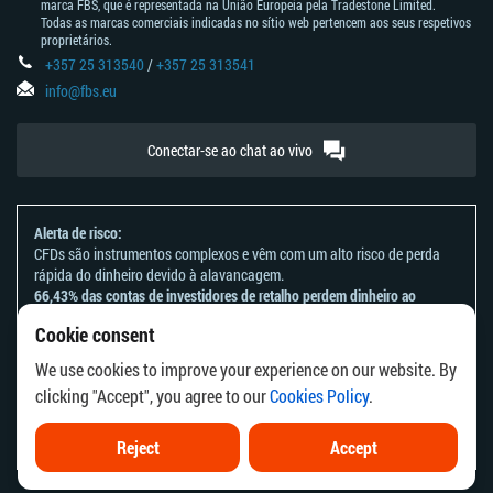
marca FBS, que é representada na União Europeia pela Tradestone Limited.
Todas as marcas comerciais indicadas no sítio web pertencem aos seus respetivos
proprietários.
+357 25 313540
/
+357 25 313541
info@fbs.eu
Conectar-se ao chat ao vivo
Alerta de risco:
CFDs são instrumentos complexos e vêm com um alto risco de perda
rápida do dinheiro devido à alavancagem.
66,43% das contas de investidores de retalho perdem dinheiro ao
negociar CFDs com este provedor.
Cookie consent
Deve considerar se entende como funcionam os CFDs e se tem
condições de assumir o alto risco de perder o seu dinheiro.
We use cookies to improve your experience on our website. By
Por favor, consulte a nossa
Declaração e Reconhecimento de Riscos
.
clicking "Accept", you agree to our
Cookies Policy
.
As informações deste site não se destinam a residentes de países ou
jurisdições em que a distribuição ou utilização destas informações seja
contrária à respetiva lei local ou aos regulamentos locais.
Reject
Accept